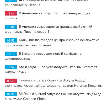
обновления Ашкелона
В Ашкелоне автобус сбил трех женщин, одна
16:44
погибла
В Ашкелон возвращается грандиозный летний
12:04
фестиваль: Пиво на озере-3
Большинство городов центра Израиля исключат из
09:59
программы льготных лотерей
В Израиле назревает новый конфликт в
14:19
авиаперевозках
Кто и когда 11 августа получит школьный грант от
10:52
Битуах Леуми
Тяжелая утрата в больнице Ассута Ашдод:
09:42
скончалась известный офтальмолог доктор Наталья Ковалюк
McDonald's Israel запускает акции августа: скидки до
09:36
50%, также Grimace Shake