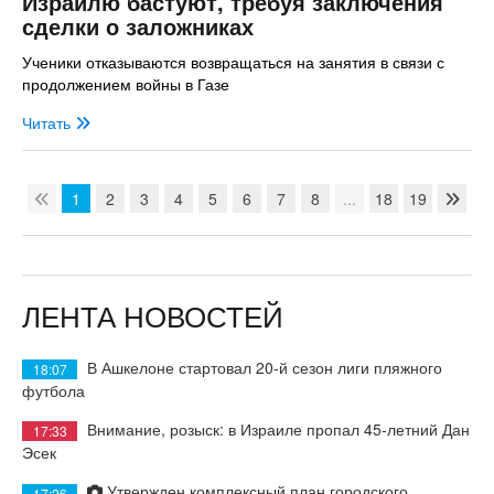
Израилю бастуют, требуя заключения
сделки о заложниках
Ученики отказываются возвращаться на занятия в связи с
продолжением войны в Газе
Читать
1
2
3
4
5
6
7
8
...
18
19
ЛЕНТА НОВОСТЕЙ
В Ашкелоне стартовал 20-й сезон лиги пляжного
18:07
футбола
Внимание, розыск: в Израиле пропал 45-летний Дан
17:33
Эсек
Утвержден комплексный план городского
17:26