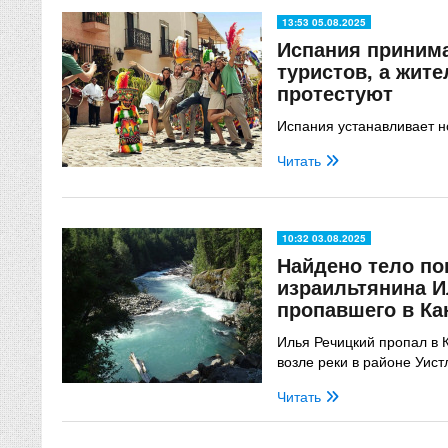
13:53 05.08.2025
Испания принима
туристов, а жит
протестуют
Испания устанавливает н
Читать
10:32 03.08.2025
Найдено тело по
израильтянина И
пропавшего в Ка
Илья Речицкий пропал в 
возле реки в районе Уист
Читать