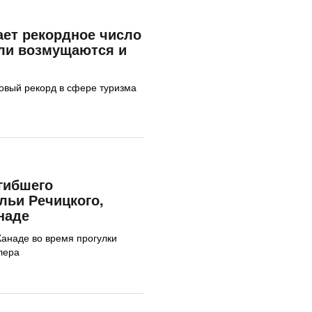
ет рекордное число
ели возмущаются и
овый рекорд в сфере туризма
гибшего
льи Речицкого,
наде
Канаде во время прогулки
лера