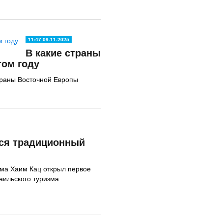
11:47 09.11.2025
В какие страны
том году
траны Восточной Европы
лся традиционный
зма Хаим Кац открыл первое
аильского туризма