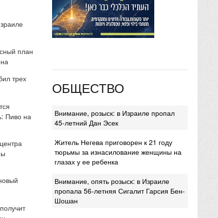
Израиле
сный план
она
бил трех
ОБЩЕСТВО
тся
Внимание, розыск: в Израиле пропал
: Пиво на
45-летний Дан Эсек
Житель Негева приговорен к 21 году
 центра
тюрьмы за изнасилование женщины на
мы
глазах у ее ребенка
 новый
Внимание, опять розыск: в Израиле
пропала 56-летняя Сигалит Гарсия Бен-
Шошан
 получит
ми