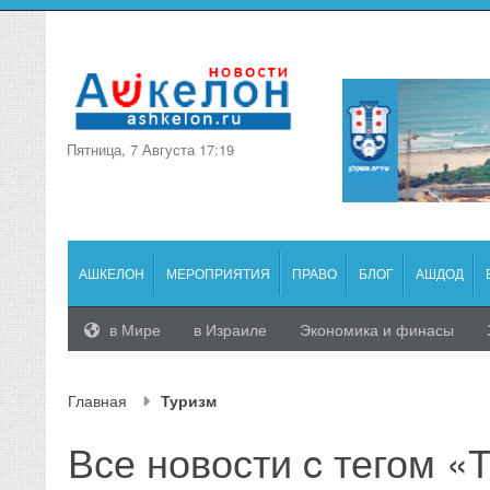
Пятница, 7 Августа 17:19
АШКЕЛОН
МЕРОПРИЯТИЯ
ПРАВО
БЛОГ
АШДОД
в Мире
в Израиле
Экономика и финасы
Главная
Туризм
Все новости c тегом «