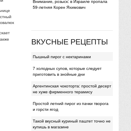
Внимание, розыск: в Израиле пропала
59-летняя Корен Яхимович
ьнице
естный
Ковалюк
скает
ВКУСНЫЕ РЕЦЕПТЫ
также
Пышный пирог с нектаринами
7 холодных супов, которые следует
приготовить в знойные дни
Аргентинская чокоторта: простой десерт
не хуже фирменного терамису
Простой летний пирог из пачки творога
и горсти ягод
Такой вкусный куриный паштет точно не
купишь в магазине