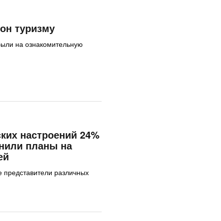
он туризму
были на ознакомительную
ских настроений 24%
нили планы на
ей
е представители различных