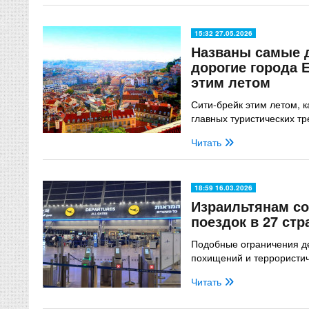
15:32 27.05.2026
Названы самые 
дорогие города 
этим летом
Сити-брейк этим летом, к
главных туристических тр
Читать
18:59 16.03.2026
Израильтянам со
поездок в 27 ст
Подобные ограничения де
похищений и террористич
Читать