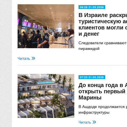
08:26 31.05.2026
В Израиле раск
туристическую а
клиентов могли 
и денег
Следователи сравнивают 
пирамидой
Читать
07:23 31.05.2026
До конца года в
открыть первый 
Марины
В Ашдоде продолжается р
инфраструктуры
Читать