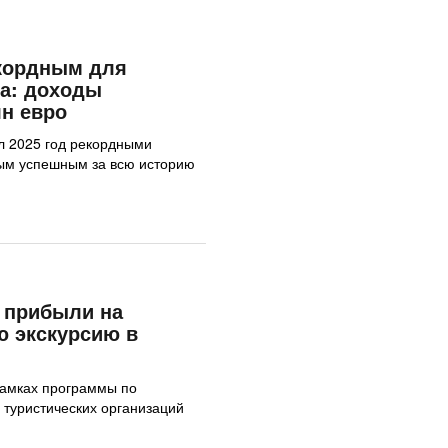
екордным для
а: доходы
лн евро
л 2025 год рекордными
мым успешным за всю историю
 прибыли на
ю экскурсию в
рамках программы по
туристических организаций