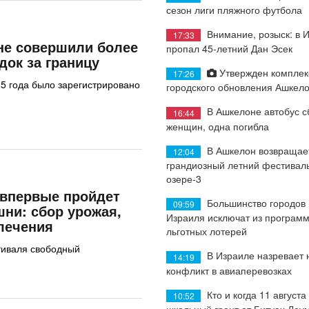
сезон лиги пляжного футбола
Внимание, розыск: в 
17:33
не совершили более
пропал 45-летний Дан Эсек
док за границу
Утвержден комплек
17:26
25 года было зарегистрировано
городского обновления Ашкел
В Ашкелоне автобус с
16:44
женщин, одна погибла
В Ашкелон возвращае
12:04
грандиозный летний фестиваль
озере-3
впервые пройдет
Большинство городов
09:59
ни: сбор урожая,
Израиля исключат из програм
лечения
льготных лотерей
тиваля свободный
В Израиле назревает
14:19
конфликт в авиаперевозках
Кто и когда 11 августа
10:52
школьный грант от Битуах Леу