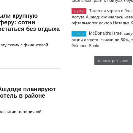
Тяжелая утрата в бол
09:42
рыли крупную
Ассута Ашдод: скончалась изв
феру: сотни
офтальмолог доктор Наталья 
остаться без отдыха
McDonald's Israel запу
09:36
акции августа: скидки до 50%, 
эту схему с финансовой
Grimace Shake
посмотреть все
 Ашдоде планируют
отель в районе
азвитие гостиничной