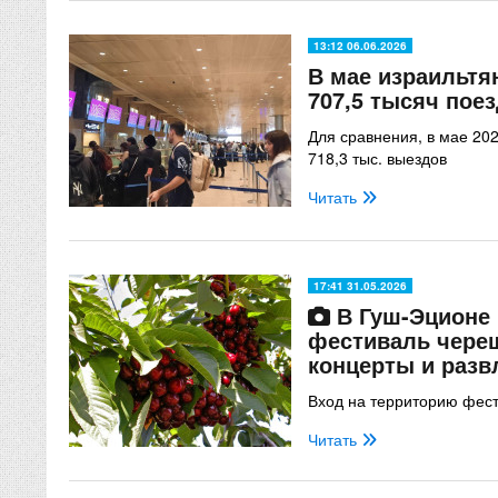
13:12 06.06.2026
В мае израильтя
707,5 тысяч поез
Для сравнения, в мае 20
718,3 тыс. выездов
Читать
17:41 31.05.2026
В Гуш-Эционе 
фестиваль череш
концерты и разв
Вход на территорию фес
Читать