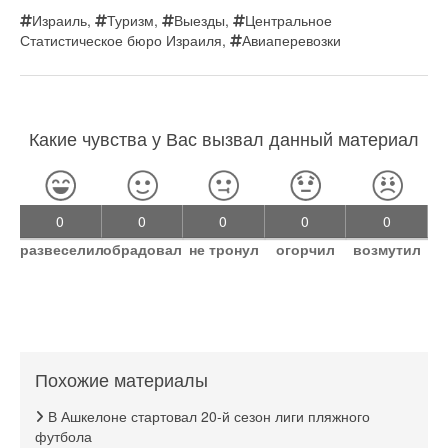
Израиль
,
Туризм
,
Выезды
,
Центральное
Статистическое бюро Израиля
,
Авиаперевозки
Какие чувства у Вас вызвал данный материал
0
0
0
0
0
развеселил
обрадовал
не тронул
огорчил
возмутил
Похожие материалы
В Ашкелоне стартовал 20-й сезон лиги пляжного
футбола