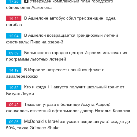
Утвержден комплексный план городского
17:26
обновления Ашкелона
В Ашкелоне автобус сбил трех женщин, одна
16:44
погибла
В Ашкелон возвращается грандиозный летний
12:04
фестиваль: Пиво на озере-3
Большинство городов центра Израиля исключат из
09:59
программы льготных лотерей
В Израиле назревает новый конфликт в
14:19
авиаперевозках
Кто и когда 11 августа получит школьный грант от
10:52
Битуах Леуми
Тяжелая утрата в больнице Ассута Ашдод:
09:42
скончалась известный офтальмолог доктор Наталья Ковалюк
McDonald's Israel запускает акции августа: скидки до
09:36
50%, также Grimace Shake