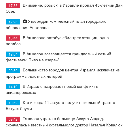
Внимание, розыск: в Израиле пропал 45-летний Дан
17:33
Эсек
Утвержден комплексный план городского
17:26
обновления Ашкелона
В Ашкелоне автобус сбил трех женщин, одна
16:44
погибла
В Ашкелон возвращается грандиозный летний
12:04
фестиваль: Пиво на озере-3
Большинство городов центра Израиля исключат из
09:59
программы льготных лотерей
В Израиле назревает новый конфликт в
14:19
авиаперевозках
Кто и когда 11 августа получит школьный грант от
10:52
Битуах Леуми
Тяжелая утрата в больнице Ассута Ашдод:
09:42
скончалась известный офтальмолог доктор Наталья Ковалюк