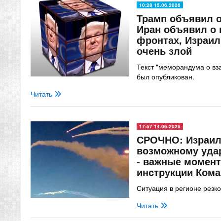
10:28 15.06.2026
Трамп объявил о
Иран объявил о 
фронтах, Израил
очень злой
Текст "меморандума о в
был опубликован.
Читать
17:57 14.06.2026
СРОЧНО: Израиль
возможному удар
- важные момен
инструкции Ком
Ситуация в регионе резк
Читать