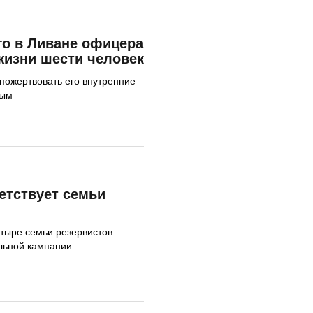
о в Ливане офицера
жизни шести человек
пожертвовать его внутренние
ным
тствует семьи
тыре семьи резервистов
льной кампании