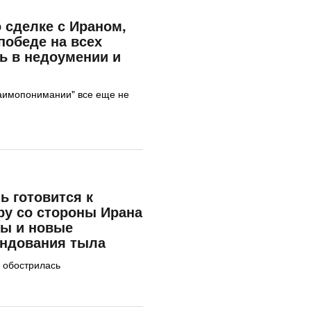
 сделке с Ираном,
победе на всех
ь в недоумении и
заимопонимании" все еще не
 готовится к
у со стороны Ирана
ты и новые
андования тыла
о обострилась