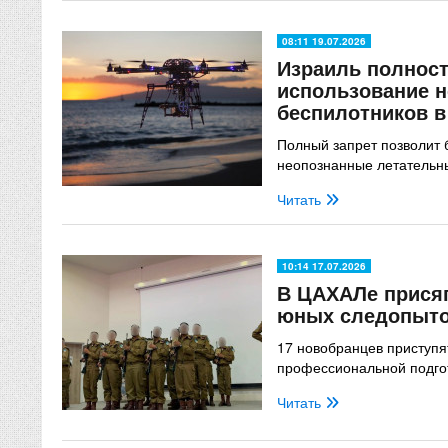
08:11 19.07.2026
Израиль полност
использование 
беспилотников в
Полный запрет позволит
неопознанные летательн
Читать
10:14 17.07.2026
В ЦАХАЛе присяг
юных следопыт
17 новобранцев приступя
профессиональной подго
Читать