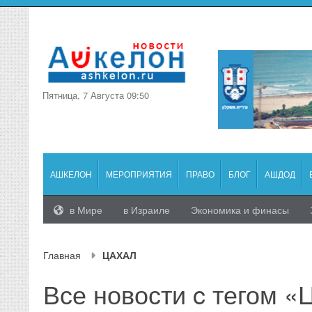
Пятница, 7 Августа 09:50
АШКЕЛОН
МЕРОПРИЯТИЯ
ПРАВО
БЛОГ
АШДОД
в Мире
в Израиле
Экономика и финасы
Главная
ЦАХАЛ
Все новости c тегом 