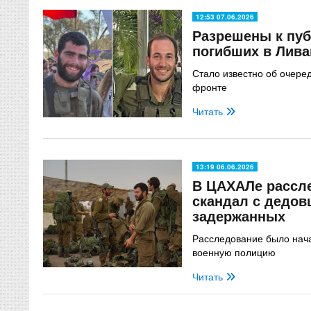
12:53 07.06.2026
Разрешены к пу
погибших в Лив
Стало известно об очере
фронте
Читать
13:19 06.06.2026
В ЦАХАЛе рассл
скандал с дедов
задержанных
Расследование было нача
военную полицию
Читать