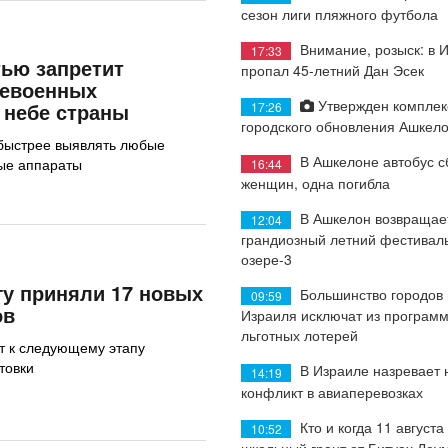
сезон лиги пляжного футбола
Внимание, розыск: в 
17:33
ью запретит
пропал 45-летний Дан Эсек
невоенных
Утвержден комплек
 небе страны
17:26
городского обновления Ашкел
 быстрее выявлять любые
В Ашкелоне автобус с
ые аппараты
16:44
женщин, одна погибла
В Ашкелон возвращае
12:04
грандиозный летний фестиваль
озере-3
у приняли 17 новых
Большинство городов
09:59
ов
Израиля исключат из програм
льготных лотерей
т к следующему этапу
товки
В Израиле назревает
14:19
конфликт в авиаперевозках
Кто и когда 11 августа
10:52
школьный грант от Битуах Леу