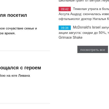
Тяжелая утрата в бол
09:42
ля посетил
Ассута Ашдод: скончалась изв
офтальмолог доктор Наталья 
McDonald's Israel запу
кое сочувствие семье и
09:36
акции августа: скидки до 50%, 
ое время.
Grimace Shake
посмотреть все
ощался с героем
 бою на юге Ливана