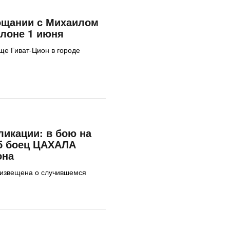
ощании с Михаилом
лоне 1 июня
ще Гиват-Цион в городе
ликации: в бою на
б боец ЦАХАЛА
она
извещена о случившемся