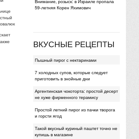
Внимание, розыск: в Израиле пропала
59-летняя Корен Яхимович
ьнице
естный
Ковалюк
скает
ВКУСНЫЕ РЕЦЕПТЫ
также
Пышный пирог с нектаринами
7 холодных супов, которые следует
приготовить в знойные дни
Аргентинская чокоторта: простой десерт
не хуже фирменного терамису
Простой летний пирог из пачки творога
и горсти ягод
Такой вкусный куриный паштет точно не
купишь в магазине