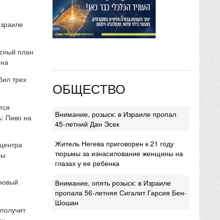
Израиле
сный план
она
бил трех
ОБЩЕСТВО
тся
Внимание, розыск: в Израиле пропал
: Пиво на
45-летний Дан Эсек
Житель Негева приговорен к 21 году
 центра
тюрьмы за изнасилование женщины на
мы
глазах у ее ребенка
 новый
Внимание, опять розыск: в Израиле
пропала 56-летняя Сигалит Гарсия Бен-
Шошан
 получит
ми