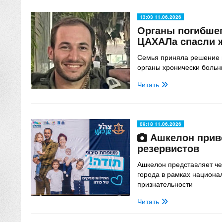
13:03 11.06.2026
Органы погибшег
ЦАХАЛа спасли 
Семья приняла решение 
органы хронически боль
Читать
09:18 11.06.2026
Ашкелон приве
резервистов
Ашкелон представляет че
города в рамках национа
признательности
Читать