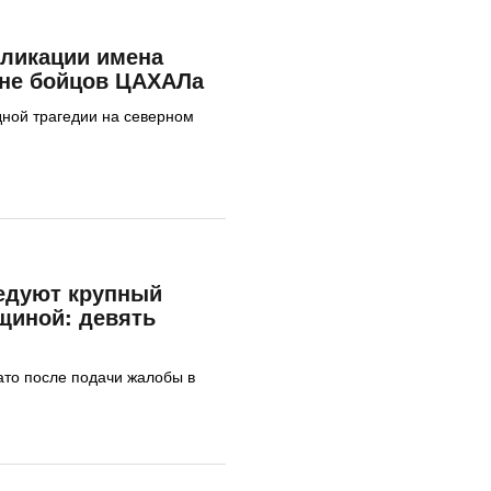
бликации имена
ане бойцов ЦАХАЛа
дной трагедии на северном
едуют крупный
щиной: девять
то после подачи жалобы в