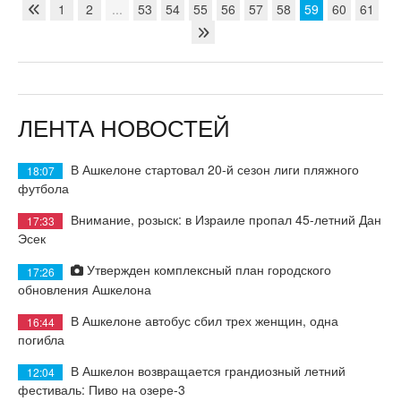
1
2
...
53
54
55
56
57
58
59
60
61
ЛЕНТА НОВОСТЕЙ
В Ашкелоне стартовал 20-й сезон лиги пляжного
18:07
футбола
Внимание, розыск: в Израиле пропал 45-летний Дан
17:33
Эсек
Утвержден комплексный план городского
17:26
обновления Ашкелона
В Ашкелоне автобус сбил трех женщин, одна
16:44
погибла
В Ашкелон возвращается грандиозный летний
12:04
фестиваль: Пиво на озере-3