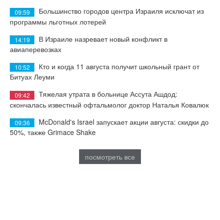
Большинство городов центра Израиля исключат из
09:59
программы льготных лотерей
В Израиле назревает новый конфликт в
14:19
авиаперевозках
Кто и когда 11 августа получит школьный грант от
10:52
Битуах Леуми
Тяжелая утрата в больнице Ассута Ашдод:
09:42
скончалась известный офтальмолог доктор Наталья Ковалюк
McDonald's Israel запускает акции августа: скидки до
09:36
50%, также Grimace Shake
посмотреть все