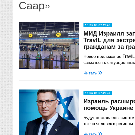
Саар»
13:35 08.07.2026
МИД Израиля за
TravIL для экст
гражданам за гр
Новое приложение TravI
связаться с ситуационн
Читать
15:05 05.07.2025
Израиль расшир
помощь Украине
Будут поставлены систем
тысяч человек в регионы
Читать