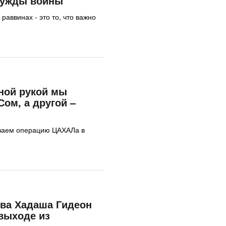
нужды войны
раввинах - это то, что важно
ной рукой мы
ом, а другой –
ваем операцию ЦАХАЛа в
ква Хадаша Гидеон
выходе из