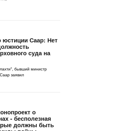
 юстиции Саар: Нет
должность
рховного суда на
лахти", бывший министр
 Саар заявил
конопроект о
нах - бесполезная
торые должны быть