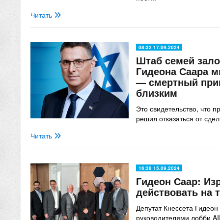
Читать
08:32 17.09.2024
Штаб семей зало
Гидеона Саара 
— смертный при
близким
Это свидетельство, что 
решил отказаться от сде
Читать
16:38 15.09.2024
Гидеон Саар: Из
действовать на 
Депутат Кнессета Гидеон 
руководителями лобби A