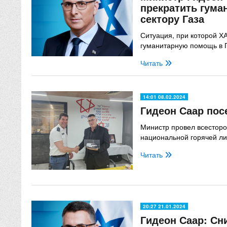
прекратить гум
сектору Газа
Ситуация, при которой Х
гуманитарную помощь в 
Читать
14:01 08.02.2024
Гидеон Саар по
Министр провел всестор
национальной горячей л
Читать
20:27 21.01.2024
Гидеон Саар: Сн