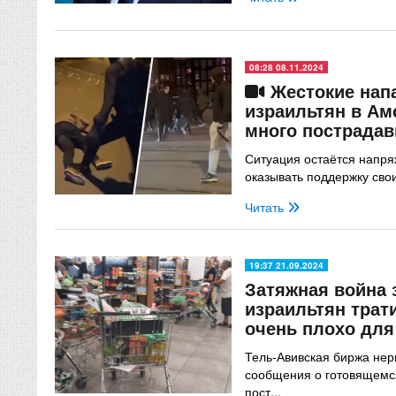
08:28 08.11.2024
Жестокие нап
израильтян в Ам
много пострада
Ситуация остаётся напря
оказывать поддержку сво
Читать
19:37 21.09.2024
Затяжная война 
израильтян трат
очень плохо для
Тель-Авивская биржа нер
сообщения о готовящемс
пост...