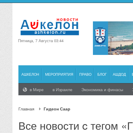
Пятница, 7 Августа 03:44
АШКЕЛОН
МЕРОПРИЯТИЯ
ПРАВО
БЛОГ
АШДОД
в Мире
в Израиле
Экономика и финасы
Главная
Гидеон Саар
Все новости c тегом «