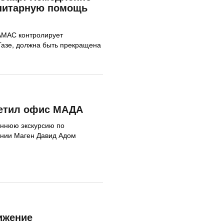
анитарную помощь
АМАС контролирует
Газе, должна быть прекращена
сетил офис МАДА
оннюю экскурсию по
инии Маген Давид Адом
ижение