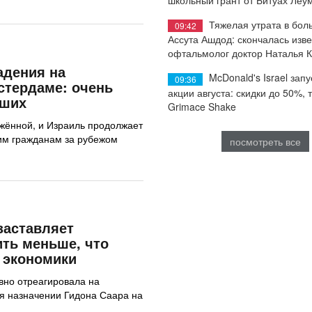
Тяжелая утрата в бол
09:42
Ассута Ашдод: скончалась изв
офтальмолог доктор Наталья 
адения на
McDonald's Israel запу
09:36
стердаме: очень
акции августа: скидки до 50%, 
вших
Grimace Shake
жённой, и Израиль продолжает
им гражданам за рубежом
посмотреть все
заставляет
ить меньше, что
 экономики
вно отреагировала на
я назначении Гидона Саара на