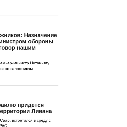
жников: Назначение
министром обороны
говор нашим
премьер-министр Нетаниягу
лки по заложникам
раилю придется
территории Ливана
Саар, встретился в среду с
IPAC