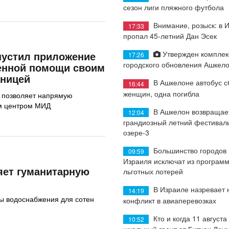
сезон лиги пляжного футбола
Внимание, розыск: в 
17:33
пропал 45-летний Дан Эсек
Утвержден комплек
пустил приложение
17:26
городского обновления Ашкел
ренной помощи своим
аницей
В Ашкелоне автобус с
16:44
женщин, одна погибла
L позволяет напрямую
ым центром МИД
В Ашкелон возвращае
12:04
грандиозный летний фестиваль
озере-3
Большинство городов
09:59
Израиля исключат из програм
яет гуманитарную
льготных лотерей
В Израиле назревает
14:19
ы водоснабжения для сотен
конфликт в авиаперевозках
Кто и когда 11 августа
10:52
школьный грант от Битуах Леу