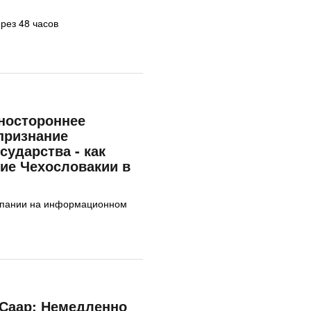
ерез 48 часов
ностороннее
признание
сударства - как
ие Чехословакии в
ампании на информационном
 Саар: Немедленно