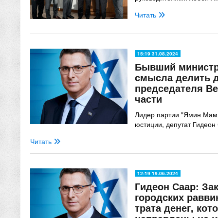
Читать
15:19 31.08.2024
Бывший министр
смысла делить 
председателя Ве
части
Лидер партии "Ямин Мам
юстиции, депутат Гидеон
Читать
12:19 19.06.2024
Гидеон Саар: За
городских равви
трата денег, ко