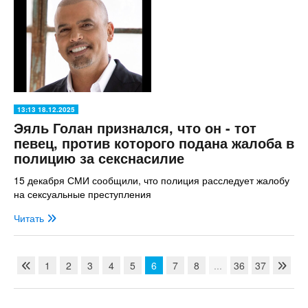
13:13 18.12.2025
Эяль Голан признался, что он - тот
певец, против которого подана жалоба в
полицию за секснасилие
15 декабря СМИ сообщили, что полиция расследует жалобу
на сексуальные преступления
Читать
1
2
3
4
5
6
7
8
...
36
37