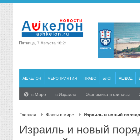
Пятница, 7 Августа 18:21
АШКЕЛОН
МЕРОПРИЯТИЯ
ПРАВО
БЛОГ
АШДОД
в Мире
в Израиле
Экономика и финасы
Главная
Факты в мире
Израиль и новый порядо
Израиль и новый поряд