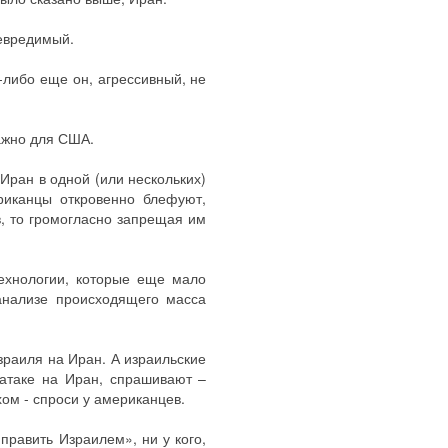
невредимый.
-либо еще он, агрессивный, не
важно для США.
Иран в одной (или нескольких)
риканцы откровенно блефуют,
, то громогласно запрещая им
ехнологии, которые еще мало
анализе происходящего масса
зраиля на Иран. А израильские
атаке на Иран, спрашивают –
хом - спроси у американцев.
править Израилем», ни у кого,