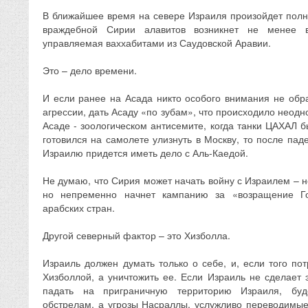
В ближайшее время на севере Израиля произойдет полн
враждебной Сирии алавитов возникнет не менее в
управляемая ваххабитами из Саудовской Аравии.
Это – дело времени.
И если ранее на Асада никто особого внимания не обра
агрессии, дать Асаду «по зубам», что происходило неодн
Асаде - зоологическом антисемите, когда танки ЦАХАЛ 
готовился на самолете улизнуть в Москву, то после па
Израилю придется иметь дело с Аль-Каедой.
Не думаю, что Сирия может начать войну с Израилем – н
но непременно начнет кампанию за «возращение Г
арабских стран.
Другой северный фактор – это Хизболла.
Израиль должен думать только о себе, и, если того пот
Хизболлой, а уничтожить ее. Если Израиль не сделает 
падать на приграничную территорию Израиля, бу
обстрелам, а угрозы Насраллы, услужливо переводимые