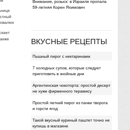
Внимание, розыск: в Израиле пропала
59-летняя Корен Яхимович
ьнице
естный
Ковалюк
скает
ВКУСНЫЕ РЕЦЕПТЫ
также
Пышный пирог с нектаринами
7 холодных супов, которые следует
приготовить в знойные дни
Аргентинская чокоторта: простой десерт
не хуже фирменного терамису
Простой летний пирог из пачки творога
и горсти ягод
Такой вкусный куриный паштет точно не
купишь в магазине