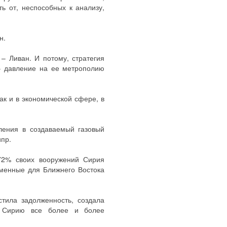
ь от, неспособных к анализу,
н.
– Ливан. И потому, стратегия
– давление на ее метрополию
ак и в экономической сфере, в
пления в создаваемый газовый
ипр.
72% своих вооружений Сирия
еменные для Ближнего Востока
тила задолженность, создала
т Сирию все более и более