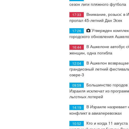
сезон лиги пляжного футбола
Внимание, розыск: в 
17:33
пропал 45-летний Дан Эсек
Утвержден комплек
17:26
городского обновления Ашкел
В Ашкелоне автобус с
16:44
женщин, одна погибла
В Ашкелон возвращае
12:04
грандиозный летний фестиваль
озере-3
Большинство городов
09:59
Израиля исключат из програм
льготных лотерей
В Израиле назревает
14:19
конфликт в авиаперевозках
Кто и когда 11 августа
10:52
школьный грант от Битуах Леу