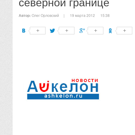
северной границе
Автор:
Олег Орловский
|
19 мартa 2012
15:38