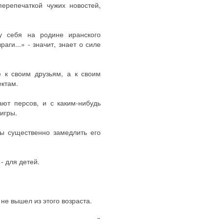
перепечаткой чужих новостей,
у себя на родине иранского
аги...» - значит, знает о силе
е к своим друзьям, а к своим
ектам.
ают персов, и с каким-нибудь
игры.
ы существенно замедлить его
- для детей.
 не вышел из этого возраста.