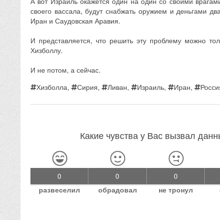
А вот Израиль окажется один на один со своими врагам
своего вассала, будут снабжать оружием и деньгами дв
Иран и Саудовская Аравия.
И представляется, что решить эту проблему можно то
Хизболлу.
И не потом, а сейчас.
Хизболла
,
Сирия
,
Ливан
,
Израиль
,
Иран
,
Росси
Какие чувства у Вас вызвал дан
0
0
0
развеселил
обрадовал
не тронул