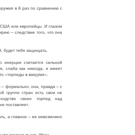
оружия в 6 раз по сравнению с
ы США или европейцы. И глазом
ирию – следствие того, что она
й, будет тебя защищать.
 инерции считается сильной
я, слаба как никогда, и имеет
то «торпеды в вакууме».
 – формально, она, правда – с
й группе стран есть свои не
ходство своих торпед над
не поставляет.
ать, а главное – ее невозможно
было сказано выше, Иран.