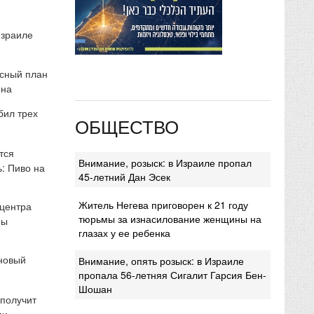
Израиле
сный план
она
бил трех
ОБЩЕСТВО
тся
Внимание, розыск: в Израиле пропал
: Пиво на
45-летний Дан Эсек
Житель Негева приговорен к 21 году
 центра
тюрьмы за изнасилование женщины на
мы
глазах у ее ребенка
 новый
Внимание, опять розыск: в Израиле
пропала 56-летняя Сигалит Гарсия Бен-
Шошан
 получит
ми