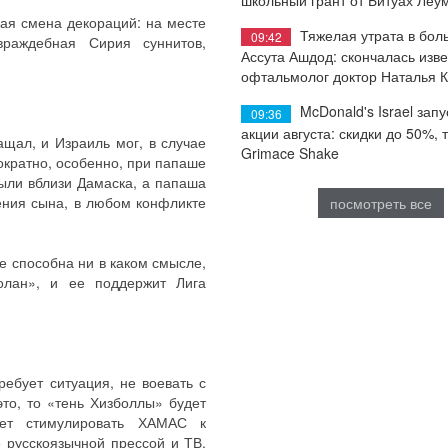
ая смена декораций: на месте
Тяжелая утрата в бол
09:42
раждебная Сирия суннитов,
Ассута Ашдод: скончалась изв
офтальмолог доктор Наталья 
McDonald's Israel запу
09:36
акции августа: скидки до 50%, 
щал, и Израиль мог, в случае
Grimace Shake
ократно, особенно, при папаше
были вблизи Дамаска, а папаша
дения сына, в любом конфликте
посмотреть все
е способна ни в каком смысле,
олан», и ее поддержит Лига
ребует ситуация, не воевать с
это, то «тень Хизболлы» будет
дет стимулировать ХАМАС к
 русскоязычной прессой и ТВ,