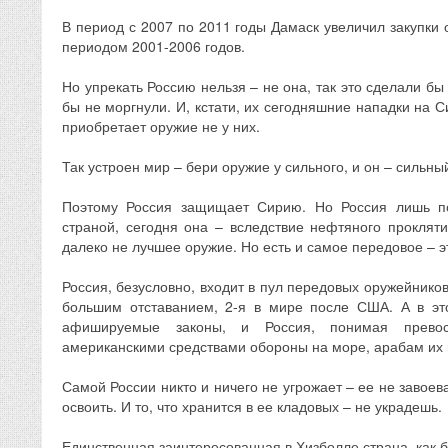
В период с 2007 по 2011 годы Дамаск увеличил закупки 
периодом 2001-2006 годов.
Но упрекать Россию нельзя – не она, так это сделали б
бы не моргнули. И, кстати, их сегодняшние нападки на С
приобретает оружие не у них.
Так устроен мир – бери оружие у сильного, и он – сильны
Поэтому Россия защищает Сирию. Но Россия лишь по
страной, сегодня она – вследствие нефтяного прокляти
далеко не лучшее оружие. Но есть и самое передовое – э
Россия, безусловно, входит в пул передовых оружейников
большим отставанием, 2-я в мире после США. А в это
афишируемые законы, и Россия, понимая превос
американскими средствами обороны на море, арабам их 
Самой России никто и ничего не угрожает – ее не завоев
освоить. И то, что хранится в ее кладовых – не украдешь.
Единственная заинтересованная в Хизболле страна, как 