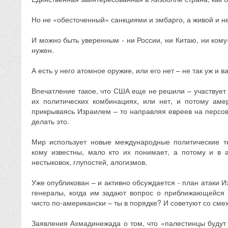
Но не «обесточенный» санкциями и эмбарго, а живой и 
И можно быть уверенным - ни России, ни Китаю, ни кому
нужен.
А есть у него атомное оружие, или его нет – не так уж и 
Впечатление такое, что США еще не решили – участвует 
их политических комбинациях, или нет, и потому аме
прикрываясь Израилем – то направляя евреев на персов
делать это.
Мир использует новые международные политические т
кому известны, мало кто их понимает, а потому и в 
нестыковок, глупостей, алогизмов.
Уже опубликован – и активно обсуждается - план атаки И
генералы, когда им задают вопрос о приближающейся 
чисто по-американски – ты в порядке? И советуют со сме
Заявления Ахмадинежада о том, что «палестинцы будут 