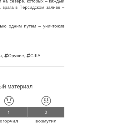
и на севере, которых – каждый
а врага в Персидском заливе –
лько одним путем – уничтожив
я
,
Оружие
,
США
ный материал
1
0
огорчил
возмутил