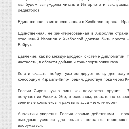
мы будем вынуждены читать в Интернете и выслушиват
редакторов.
Единственная заинтересованная в Хизболле страна - Ира
Единственная, не заинтересованная в Хизболле страна 
отношений Израиля с Хизболлой должна быть проста 
Бейрут.
Давление, как по международной системе дипломатии, т
частности, в области добычи и транспортировке газа.
Кстати сказать, Бейрут уже зондирует почву для всту
консорциум Израиль-Кипр-Греция, действуя пока через К
России Сирия нужна лишь как покупатель оружия - 
получает из России. Это, в основном, достаточно совр
зенитные комплексы и ракеты класса «земля-море».
Аналитики уверены: Россия своими действиями – прос
выгодные условия для оплаты поставок, поощряю
вооружаться.