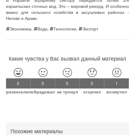
В Израиле аграрному сектору передается более 3/4
израильских сточных вод. Это – мировой рекорд. И особенно
важно для сельского хозяйства в засушливых районах -
Негеве и Араве.
Экономика
,
Вода
,
Технологии
,
Экспорт
Какие чувства у Вас вызвал данный материал
0
0
0
0
1
развеселил
обрадовал
не тронул
огорчил
возмутил
Похожие материалы