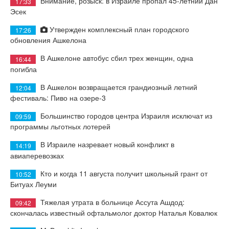
Внимание, розыск: в Израиле пропал 45-летний Дан
17:33
Эсек
Утвержден комплексный план городского
17:26
обновления Ашкелона
В Ашкелоне автобус сбил трех женщин, одна
16:44
погибла
В Ашкелон возвращается грандиозный летний
12:04
фестиваль: Пиво на озере-3
Большинство городов центра Израиля исключат из
09:59
программы льготных лотерей
В Израиле назревает новый конфликт в
14:19
авиаперевозках
Кто и когда 11 августа получит школьный грант от
10:52
Битуах Леуми
Тяжелая утрата в больнице Ассута Ашдод:
09:42
скончалась известный офтальмолог доктор Наталья Ковалюк