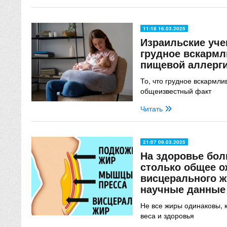
11:18 16.03.2025
Израильские уче
грудное вскармл
пищевой аллерг
То, что грудное вскармли
общеизвестный факт
Читать
21:07 09.03.2025
На здоровье бол
столько общее о
висцерального ж
научные данные
Не все жиры одинаковы, 
веса и здоровья