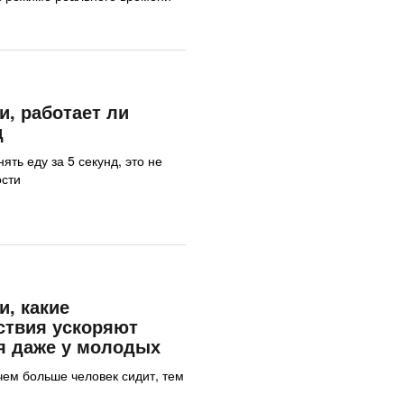
, работает ли
д
ять еду за 5 секунд, это не
ости
, какие
ствия ускоряют
я даже у молодых
чем больше человек сидит, тем