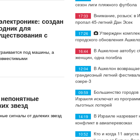
сезон лиги пляжного футбола
Внимание, розыск: в 
17:33
лектронике: создан
пропал 45-летний Дан Эсек
одник для
Утвержден комплек
уществования с
17:26
городского обновления Ашкел
В Ашкелоне автобус с
16:44
траивается под машины, а
женщин, одна погибла
совместимыми
В Ашкелон возвращае
12:04
грандиозный летний фестиваль
озере-3
Большинство городов
09:59
 непонятные
Израиля исключат из програм
ких звезд
льготных лотерей
ые сигналы от далеких звезд
В Израиле назревает
14:19
конфликт в авиаперевозках
Кто и когда 11 августа
10:52
школьный грант от Битуах Леу