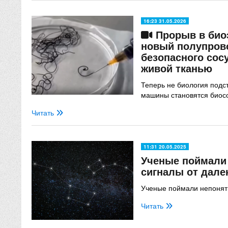
16:23 31.05.2026
Прорыв в биоэ
новый полупров
безопасного сос
живой тканью
Теперь не биология подс
машины становятся био
Читать
11:31 20.05.2025
Ученые поймали
сигналы от дале
Ученые поймали непонятн
Читать