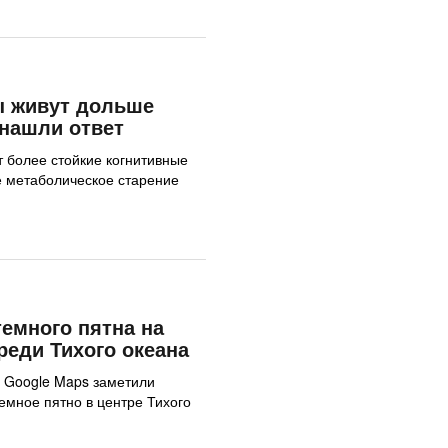
 живут дольше
нашли ответ
более стойкие когнитивные
е метаболическое старение
темного пятна на
реди Тихого океана
и Google Maps заметили
емное пятно в центре Тихого