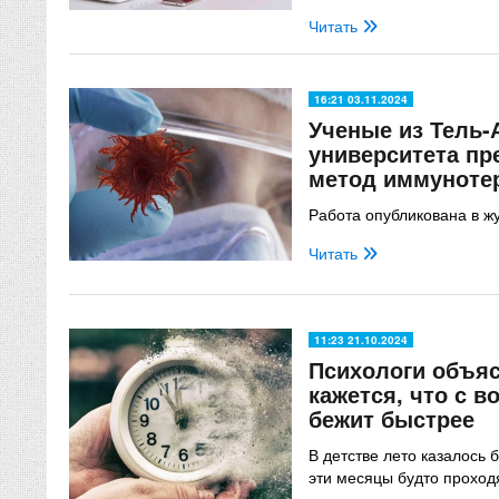
Читать
16:21 03.11.2024
Ученые из Тель-
университета п
метод иммуноте
Работа опубликована в ж
Читать
11:23 21.10.2024
Психологи объяс
кажется, что с 
бежит быстрее
В детстве лето казалось 
эти месяцы будто проход