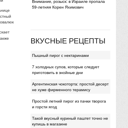
Внимание, розыск: в Израиле пропала
59-летняя Корен Яхимович
ьнице
естный
Ковалюк
скает
ВКУСНЫЕ РЕЦЕПТЫ
также
Пышный пирог с нектаринами
7 холодных супов, которые следует
приготовить в знойные дни
Аргентинская чокоторта: простой десерт
не хуже фирменного терамису
Простой летний пирог из пачки творога
и горсти ягод
Такой вкусный куриный паштет точно не
купишь в магазине