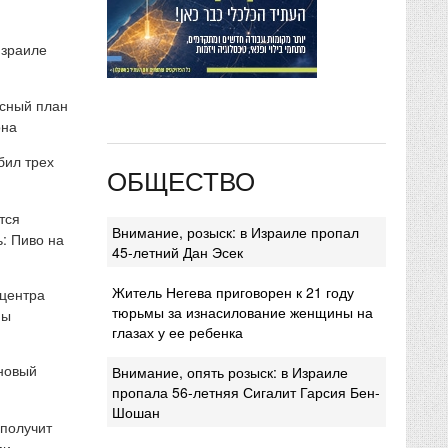
Израиле
сный план
она
бил трех
ОБЩЕСТВО
тся
Внимание, розыск: в Израиле пропал
: Пиво на
45-летний Дан Эсек
Житель Негева приговорен к 21 году
 центра
тюрьмы за изнасилование женщины на
мы
глазах у ее ребенка
 новый
Внимание, опять розыск: в Израиле
пропала 56-летняя Сигалит Гарсия Бен-
Шошан
 получит
ми