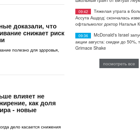
Тяжелая утрата в бол
09:42
Ассута Ашдод: скончалась изв
офтальмолог доктор Наталья 
ные доказали, что
ивание снижает риск
McDonald's Israel запу
09:36
ии
акции августа: скидки до 50%, 
Grimace Shake
вание полезно для здоровья,
посмотреть все
ьше влияет не
жирение, как доля
ира - новые
когда дело касается снижения