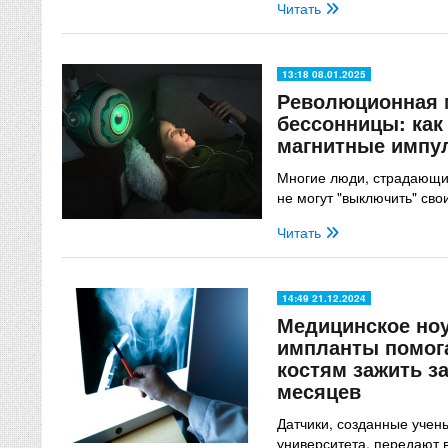
Читать
13:18 08.01.2025
Революционная 
бессонницы: как
магнитные импу
Многие люди, страдающие
не могут "выключить" сво
Читать
14:49 21.12.2024
Медицинское ноу
импланты помог
костям зажить з
месяцев
Датчики, созданные учен
университета, передают 