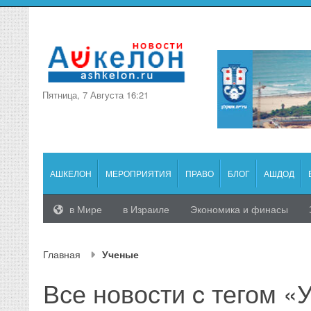
Пятница, 7 Августа 16:21
АШКЕЛОН
МЕРОПРИЯТИЯ
ПРАВО
БЛОГ
АШДОД
в Мире
в Израиле
Экономика и финасы
Главная
Ученые
Все новости c тегом «