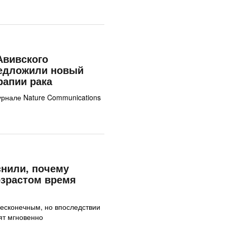
Авивского
редложили новый
рапии рака
урнале Nature Communications
нили, почему
возрастом время
бесконечным, но впоследствии
ят мгновенно