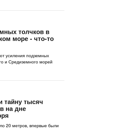
мных толчков в
ком море - что-то
ют усиления подземных
ого и Средиземного морей
и тайну тысяч
в на дне
оря
оло 20 метров, впервые были