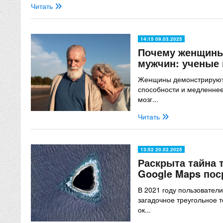
Читать
14:15 09.03.2025
Почему женщины
мужчин: ученые 
Женщины демонстрируют 
способности и медленне
мозг...
Читать
13:52 20.02.2025
Раскрыта тайна 
Google Maps пос
В 2021 году пользовател
загадочное треугольное т
ок...