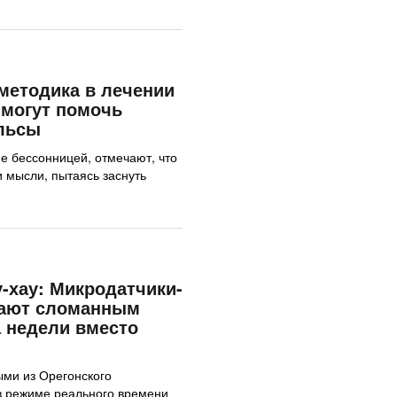
методика в лечении
 могут помочь
льсы
 бессонницей, отмечают, что
и мысли, пытаясь заснуть
-хау: Микродатчики-
ают сломанным
а недели вместо
ыми из Орегонского
в режиме реального времени