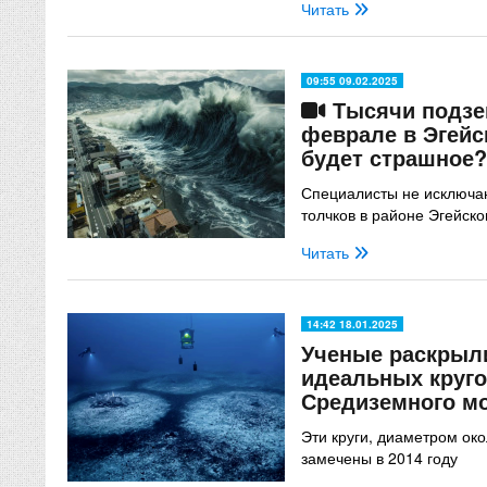
Читать
09:55 09.02.2025
Тысячи подзе
феврале в Эгейс
будет страшное?
Специалисты не исключа
толчков в районе Эгейск
Читать
14:42 18.01.2025
Ученые раскрыл
идеальных круго
Средиземного м
Эти круги, диаметром ок
замечены в 2014 году