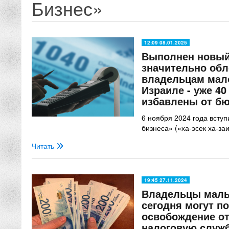
Бизнес»
12:09 08.01.2025
Выполнен новый
значительно обл
владельцам мало
Израиле - уже 4
избавлены от б
6 ноября 2024 года всту
бизнеса» («ха-эсек ха-за
Читать
19:45 27.11.2024
Владельцы малы
сегодня могут п
освобождение от
налоговую служ