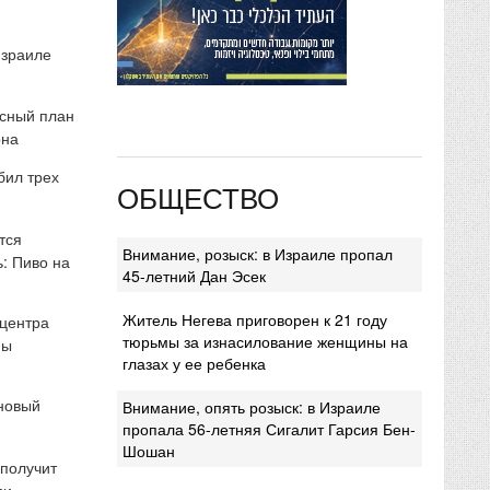
Израиле
сный план
она
бил трех
ОБЩЕСТВО
тся
Внимание, розыск: в Израиле пропал
: Пиво на
45-летний Дан Эсек
Житель Негева приговорен к 21 году
 центра
тюрьмы за изнасилование женщины на
мы
глазах у ее ребенка
 новый
Внимание, опять розыск: в Израиле
пропала 56-летняя Сигалит Гарсия Бен-
Шошан
 получит
ми