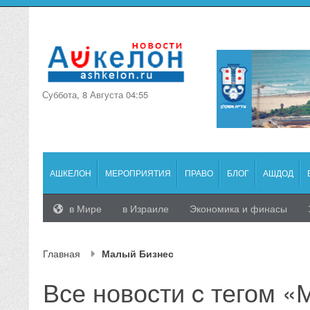
Суббота, 8 Августа 04:55
АШКЕЛОН
МЕРОПРИЯТИЯ
ПРАВО
БЛОГ
АШДОД
в Мире
в Израиле
Экономика и финасы
Главная
Малый Бизнес
Все новости c тегом 