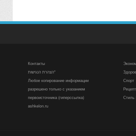
Контакты
Эконо
הצהרת הנגישות*
Здоро
Любое копирование информации
Спорт
разрешено только с указанием
Рецеп
первоисточника (гиперссылка)
Стиль 
ashkelon.ru