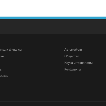
мика и финансы
Автомобили
вье
Общество
Наука и технологии
ты
Конфликты
жизни