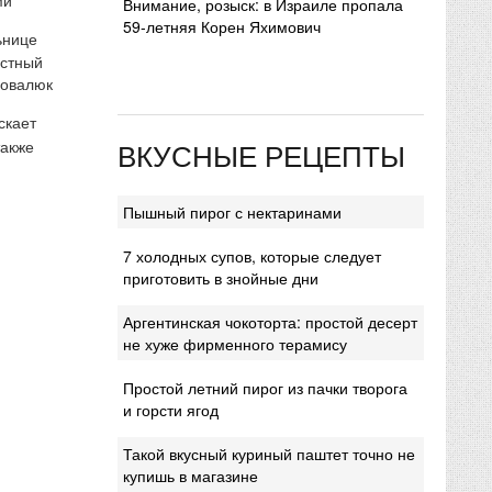
Внимание, розыск: в Израиле пропала
59-летняя Корен Яхимович
ьнице
естный
Ковалюк
скает
ВКУСНЫЕ РЕЦЕПТЫ
также
Пышный пирог с нектаринами
7 холодных супов, которые следует
приготовить в знойные дни
Аргентинская чокоторта: простой десерт
не хуже фирменного терамису
Простой летний пирог из пачки творога
и горсти ягод
Такой вкусный куриный паштет точно не
купишь в магазине