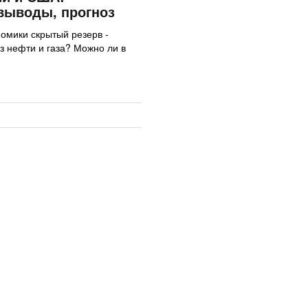
выводы, прогноз
номики скрытый резерв -
з нефти и газа? Можно ли в