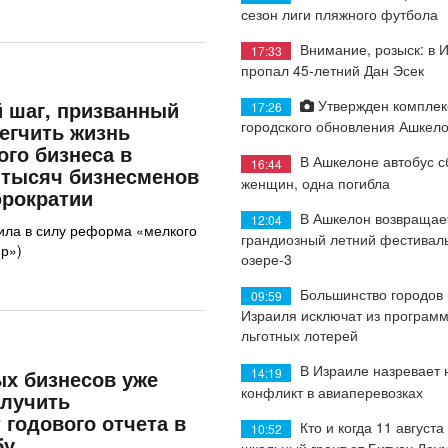
сезон лиги пляжного футбола
Внимание, розыск: в 
17:33
пропал 45-летний Дан Эсек
Утвержден комплек
 шаг, призванный
17:26
городского обновления Ашкел
егчить жизнь
го бизнеса в
В Ашкелоне автобус с
16:44
0 тысяч бизнесменов
женщин, одна погибла
юрократии
В Ашкелон возвращае
12:04
пила в силу реформа «мелкого
грандиозный летний фестиваль
ир»)
озере-3
Большинство городов
09:59
Израиля исключат из програм
льготных лотерей
В Израиле назревает
х бизнесов уже
14:19
конфликт в авиаперевозках
олучить
 годового отчета в
Кто и когда 11 августа
10:52
бу
школьный грант от Битуах Леу