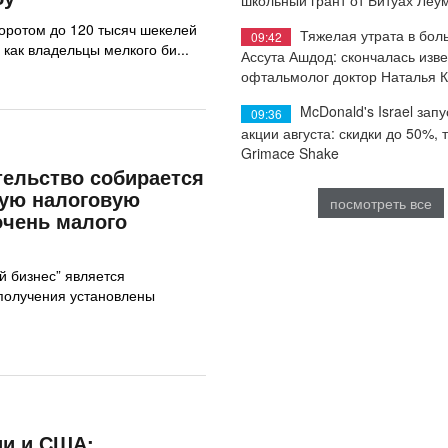
оротом до 120 тысяч шекелей
Тяжелая утрата в бол
09:42
 как владельцы мелкого би...
Ассута Ашдод: скончалась изв
офтальмолог доктор Наталья 
McDonald's Israel запу
09:36
акции августа: скидки до 50%, 
Grimace Shake
ельство собирается
ную налоговую
посмотреть все
очень малого
й бизнес” является
получения установлены
ии и США: