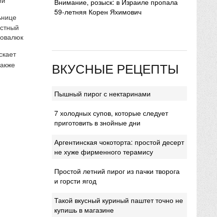
Внимание, розыск: в Израиле пропала
59-летняя Корен Яхимович
ьнице
естный
Ковалюк
скает
ВКУСНЫЕ РЕЦЕПТЫ
также
Пышный пирог с нектаринами
7 холодных супов, которые следует
приготовить в знойные дни
Аргентинская чокоторта: простой десерт
не хуже фирменного терамису
Простой летний пирог из пачки творога
и горсти ягод
Такой вкусный куриный паштет точно не
купишь в магазине