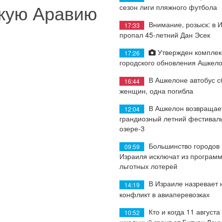
скую Аравию
сезон лиги пляжного футбола
Внимание, розыск: в 
17:33
пропал 45-летний Дан Эсек
Утвержден комплек
17:26
городского обновления Ашкел
В Ашкелоне автобус с
16:44
женщин, одна погибла
В Ашкелон возвращае
12:04
грандиозный летний фестиваль
озере-3
Большинство городов
09:59
Израиля исключат из програм
льготных лотерей
В Израиле назревает
14:19
конфликт в авиаперевозках
Кто и когда 11 августа
10:52
школьный грант от Битуах Леу