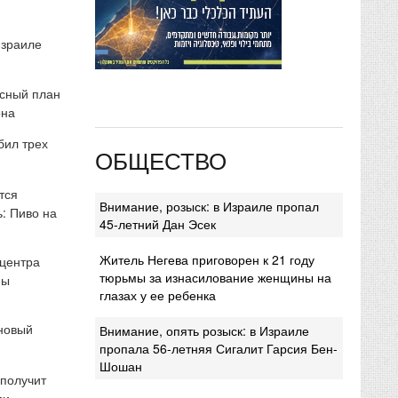
Израиле
сный план
она
бил трех
ОБЩЕСТВО
тся
Внимание, розыск: в Израиле пропал
: Пиво на
45-летний Дан Эсек
Житель Негева приговорен к 21 году
 центра
тюрьмы за изнасилование женщины на
мы
глазах у ее ребенка
 новый
Внимание, опять розыск: в Израиле
пропала 56-летняя Сигалит Гарсия Бен-
Шошан
 получит
ми