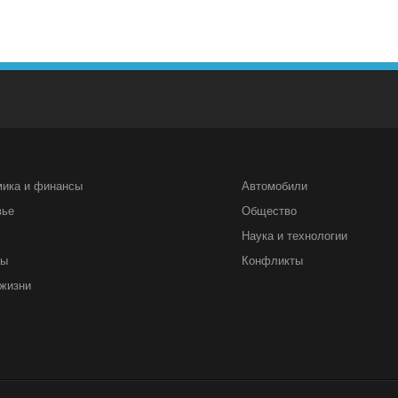
мика и финансы
Автомобили
вье
Общество
Наука и технологии
ты
Конфликты
жизни