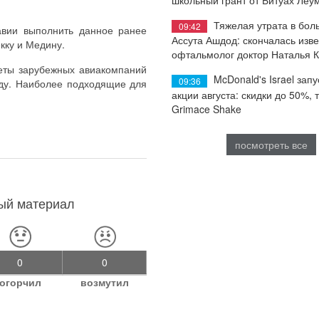
Тяжелая утрата в бол
09:42
равии выполнить данное ранее
Ассута Ашдод: скончалась изв
кку и Медину.
офтальмолог доктор Наталья 
леты зарубежных авиакомпаний
McDonald's Israel запу
09:36
нду. Наиболее подходящие для
акции августа: скидки до 50%, 
Grimace Shake
посмотреть все
ный материал
0
0
огорчил
возмутил