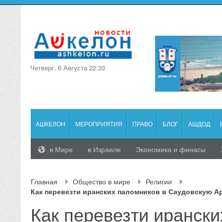
Четверг, 6 Августа 22:33
АШКЕЛОН
МЕРОПРИЯТИЯ
ПРАВО
БЛОГ
АШДОД
в Мире
в Израиле
Экономика и финасы
Главная
Общество в мире
Религии
Как перевезти иранских паломников в Саудовскую 
Как перевезти ирански