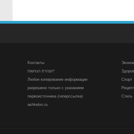
Контакты
Эконо
הצהרת הנגישות*
Здоро
Любое копирование информации
Спорт
разрешено только с указанием
Рецеп
первоисточника (гиперссылка)
Стиль 
ashkelon.ru