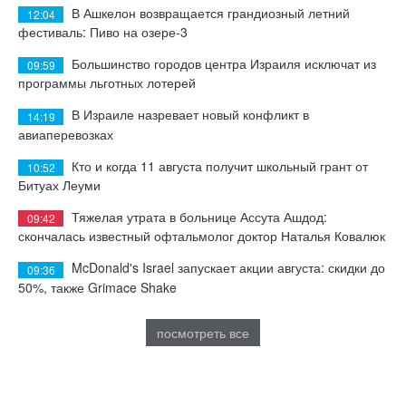
В Ашкелон возвращается грандиозный летний
12:04
фестиваль: Пиво на озере-3
Большинство городов центра Израиля исключат из
09:59
программы льготных лотерей
В Израиле назревает новый конфликт в
14:19
авиаперевозках
Кто и когда 11 августа получит школьный грант от
10:52
Битуах Леуми
Тяжелая утрата в больнице Ассута Ашдод:
09:42
скончалась известный офтальмолог доктор Наталья Ковалюк
McDonald's Israel запускает акции августа: скидки до
09:36
50%, также Grimace Shake
посмотреть все