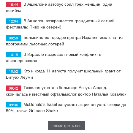
В Ашкелоне автобус сбил трех женщин, одна
16:44
погибла
В Ашкелон возвращается грандиозный летний
12:04
фестиваль: Пиво на озере-3
Большинство городов центра Израиля исключат из
09:59
программы льготных лотерей
В Израиле назревает новый конфликт в
14:19
авиаперевозках
Кто и когда 11 августа получит школьный грант от
10:52
Битуах Леуми
Тяжелая утрата в больнице Ассута Ашдод:
09:42
скончалась известный офтальмолог доктор Наталья Ковалюк
McDonald's Israel запускает акции августа: скидки до
09:36
50%, также Grimace Shake
посмотреть все