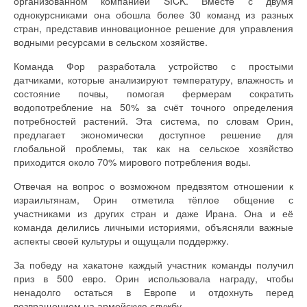
организованном компанией SICK. Вместе с двумя
однокурсниками она обошла более 30 команд из разных
стран, представив инновационное решение для управления
водными ресурсами в сельском хозяйстве.
Команда Фор разработала устройство с простыми
датчиками, которые анализируют температуру, влажность и
состояние почвы, помогая фермерам сократить
водопотребление на 50% за счёт точного определения
потребностей растений. Эта система, по словам Орин,
предлагает экономически доступное решение для
глобальной проблемы, так как на сельское хозяйство
приходится около 70% мирового потребления воды.
Отвечая на вопрос о возможном предвзятом отношении к
израильтянам, Орин отметила тёплое общение с
участниками из других стран и даже Ирана. Она и её
команда делились личными историями, объясняли важные
аспекты своей культуры и ощущали поддержку.
За победу на хакатоне каждый участник команды получил
приз в 500 евро. Орин использовала награду, чтобы
ненадолго остаться в Европе и отдохнуть перед
возвращением на армейскую службу.