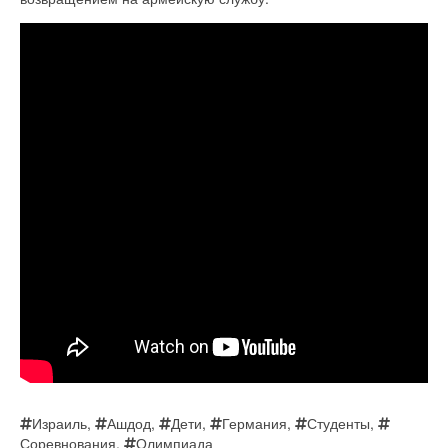
Израиль
,
Ашдод
,
Дети
,
Германия
,
Студенты
,
Соревнования
,
Олимпиада