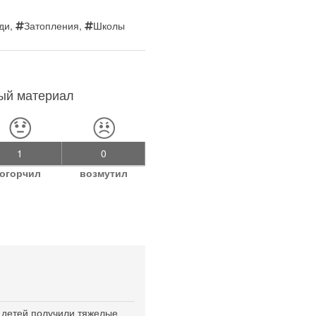
ди
,
Затопления
,
Школы
ный материал
1
0
огорчил
возмутил
 детей получили тяжелые