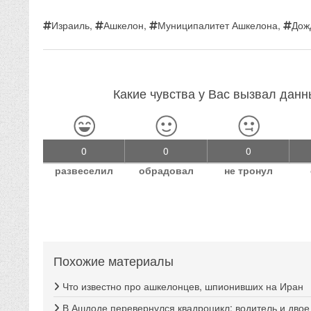
Израиль
,
Ашкелон
,
Муниципалитет Ашкелона
,
Дож
Какие чувства у Вас вызвал дан
0
0
0
развеселил
обрадовал
не тронул
Похожие материалы
Что известно про ашкелонцев, шпионивших на Иран
В Ашдоде перевернулся квадроцикл: водитель и двое