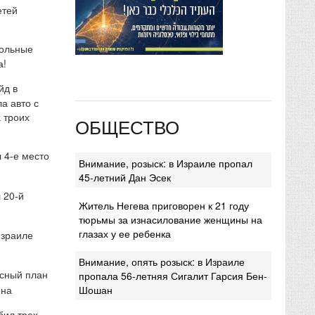
етей
кольные
а!
йд в
а авто с
 троих
ОБЩЕСТВО
 4-е место
Внимание, розыск: в Израиле пропал
45-летний Дан Эсек
 20-й
Житель Негева приговорен к 21 году
тюрьмы за изнасилование женщины на
глазах у ее ребенка
Израиле
Внимание, опять розыск: в Израиле
сный план
пропала 56-летняя Сигалит Гарсия Бен-
она
Шошан
бил трех