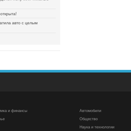
открыта!
атила авто с целым
мика и финансы
Автомобили
вье
Общество
Наука и технологии