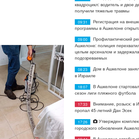
квадроцикл: водитель и двое д
получили тяжелые травмы
Регистрация на внеш
09:31
программы в Ашкелоне открыт
Профилактический ре
09:00
Ашкелоне: полиция перехватил
целым арсеналом и задержала
подозреваемых
Дом в Ашкелоне занял
08:23
в Израиле
В Ашкелоне стартовал
18:07
сезон лиги пляжного футбола
Внимание, розыск: в 
17:33
пропал 45-летний Дан Эсек
Утвержден комплек
17:26
городского обновления Ашкел
В Ашкелоне автобус с