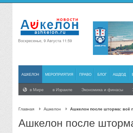
Воскресенье, 9 Августа 11:59
АШКЕЛОН
МЕРОПРИЯТИЯ
ПРАВО
БЛОГ
АШДОД
в Мире
в Израиле
Экономика и финасы
Главная
Ашкелон
Ашкелон после шторма: всё 
Ашкелон после шторма