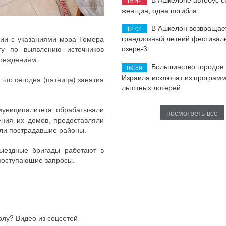
16:44
женщин, одна погибла
В Ашкелон возвращае
12:04
грандиозный летний фестиваль
вии с указаниями мэра Томера
озере-3
ту по выявлению источников
чреждениям.
Большинство городов
09:59
Израиля исключат из програм
что сегодня (пятница) занятия
льготных лотерей
муниципалитета обрабатывали
посмотреть все
ния их домов, предоставляли
ли пострадавшие районы.
выездные бригады работают в
поступающие запросы.
колу? Видео из соцсетей