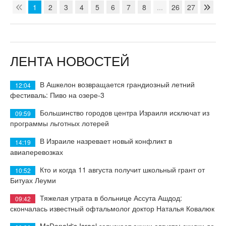
1
2
3
4
5
6
7
8
...
26
27
ЛЕНТА НОВОСТЕЙ
В Ашкелон возвращается грандиозный летний
12:04
фестиваль: Пиво на озере-3
Большинство городов центра Израиля исключат из
09:59
программы льготных лотерей
В Израиле назревает новый конфликт в
14:19
авиаперевозках
Кто и когда 11 августа получит школьный грант от
10:52
Битуах Леуми
Тяжелая утрата в больнице Ассута Ашдод:
09:42
скончалась известный офтальмолог доктор Наталья Ковалюк