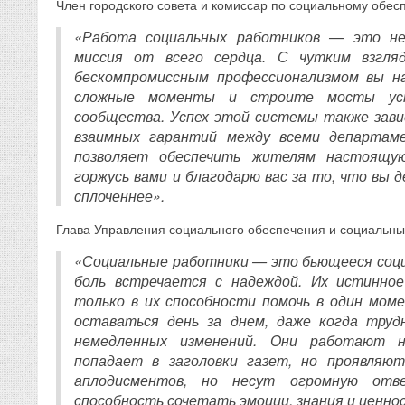
Член городского совета и комиссар по социальному обе
«Работа социальных работников — это не
миссия от всего сердца. С чутким взгля
бескомпромиссным профессионализмом вы н
сложные моменты и строите мосты уст
сообщества. Успех этой системы также зав
взаимных гарантий между всеми департа
позволяет обеспечить жителям настоящу
горжусь вами и благодарю вас за то, что вы 
сплоченнее».
Глава Управления социального обеспечения и социальны
«Социальные работники — это бьющееся социа
боль встречается с надеждой. Их истинное
только в их способности помочь в один моме
оставаться день за днем, даже когда труд
немедленных изменений. Они работают 
попадает в заголовки газет, но проявляю
аплодисментов, но несут огромную отв
способность сочетать эмоции, знания и ценно