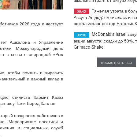
Тяжелая утрата в бол
09:42
Ассута Ашдод: скончалась изв
офтальмолог доктор Наталья 
отников 2026 года и чествует
McDonald's Israel запу
09:36
акции августа: скидки до 50%, 
итет Ашкелона и Управление
Grimace Shake
метили Международный день
жен в связи с операцией «Рык
посмотреть все
ие, чтобы почтить и выразить
начительный и важный вклад в
кцию стилиста Кармит Казаз
дап-шоу Тали Веред Каплан.
оторый поздравил работников с
на. Мероприятие посетили и
печения и социальных служб
.