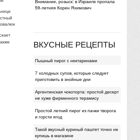
Внимание, розыск: в Израиле пропала
59-летняя Корен Яхимович
ьнице
естный
Ковалюк
скает
ВКУСНЫЕ РЕЦЕПТЫ
также
Пышный пирог с нектаринами
7 холодных супов, которые следует
приготовить в знойные дни
Аргентинская чокоторта: простой десерт
не хуже фирменного терамису
Простой летний пирог из пачки творога
и горсти ягод
Такой вкусный куриный паштет точно не
купишь в магазине