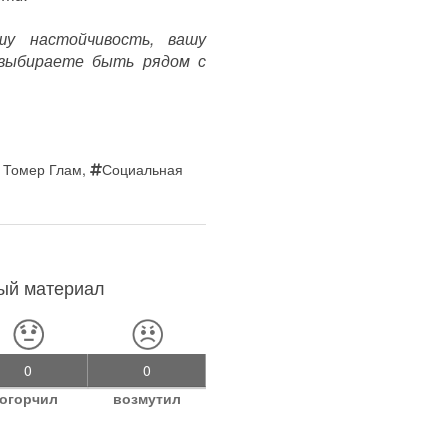
у настойчивость, вашу
 выбираете быть рядом с
 Томер Глам
,
Социальная
ный материал
0
0
огорчил
возмутил