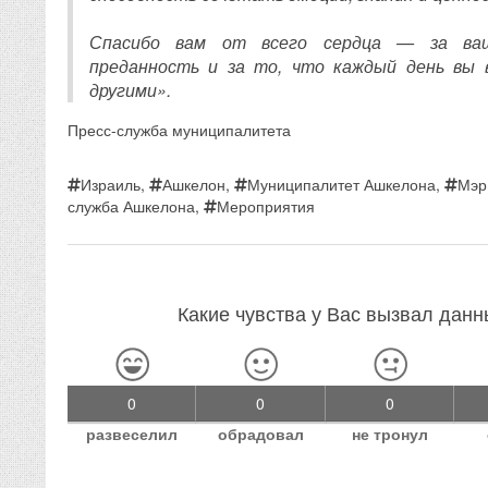
Спасибо вам от всего сердца — за ваш
преданность и за то, что каждый день вы
другими».
Пресс-служба муниципалитета
Израиль
,
Ашкелон
,
Муниципалитет Ашкелона
,
Мэр
служба Ашкелона
,
Мероприятия
Какие чувства у Вас вызвал дан
0
0
0
развеселил
обрадовал
не тронул