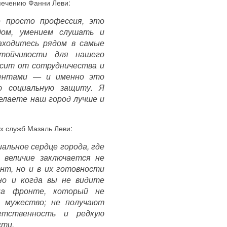
спечению Фанни Леви:
 просто профессия, это
дом, умением слушать и
аходитесь рядом в самые
ойчивости для нашего
исит от сотрудничества и
ментами — и именно это
ю социальную защиту. Я
делаете наш город лучше и
х служб Мазаль Леви:
льное сердце города, где
 величие заключается не
нт, но и в их готовности
но и когда вы не видите
на фронте, который не
т мужество; не получают
етственность и редкую
сти.