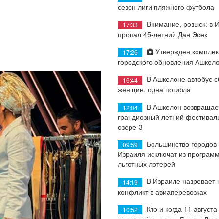
сезон лиги пляжного футбола
Внимание, розыск: в 
17:33
пропал 45-летний Дан Эсек
Утвержден комплек
17:26
городского обновления Ашкел
В Ашкелоне автобус с
16:44
женщин, одна погибла
В Ашкелон возвращае
12:04
грандиозный летний фестиваль
озере-3
Большинство городов
09:59
Израиля исключат из програм
льготных лотерей
В Израиле назревает
14:19
конфликт в авиаперевозках
Кто и когда 11 августа
10:52
школьный грант от Битуах Леу