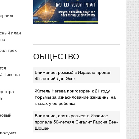
Израиле
сный план
она
бил трех
ОБЩЕСТВО
тся
Внимание, розыск: в Израиле пропал
: Пиво на
45-летний Дан Эсек
Житель Негева приговорен к 21 году
 центра
тюрьмы за изнасилование женщины на
мы
глазах у ее ребенка
 новый
Внимание, опять розыск: в Израиле
пропала 56-летняя Сигалит Гарсия Бен-
Шошан
 получит
ми