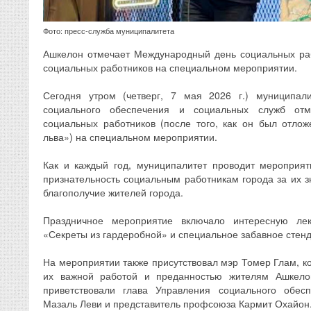
Фото: пресс-служба муниципалитета
Ашкелон отмечает Международный день социальных раб
социальных работников на специальном мероприятии.
Сегодня утром (четверг, 7 мая 2026 г.) муниципал
социального обеспечения и социальных служб от
социальных работников (после того, как он был отло
льва») на специальном мероприятии.
Как и каждый год, муниципалитет проводит мероприят
признательность социальным работникам города за их з
благополучие жителей города.
Праздничное мероприятие включало интересную ле
«Секреты из гардеробной» и специальное забавное стен
На мероприятии также присутствовал мэр Томер Глам, к
их важной работой и преданностью жителям Ашкело
приветствовали глава Управления социального обес
Мазаль Леви и представитель профсоюза Кармит Охайон