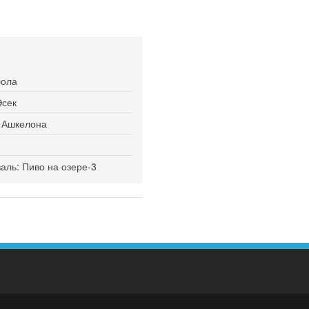
бола
Эсек
я Ашкелона
ль: Пиво на озере-3