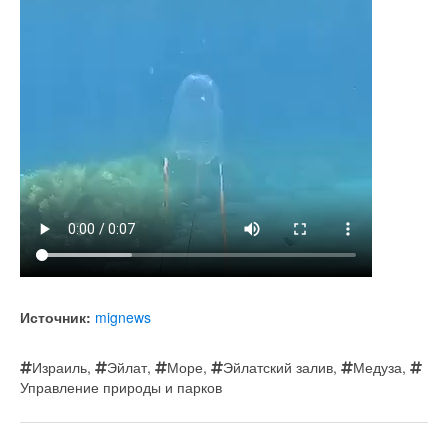
Источник:
mignews
Израиль
,
Эйлат
,
Море
,
Эйлатский залив
,
Медуза
,
Управление природы и парков