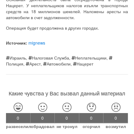
Нацерет. У неплательщиков налогов изъяли транспортных
средств на 18 миллионов шекелей. Наложены аресты на
автомобили в счет задолженности.
Операция будет продолжена в других городах.
Источник:
mignews
Израиль
,
Налоговая Служба
,
Неплательщики
,
Полиция
,
Арест
,
Автомобили
,
Нацерет
Какие чувства у Вас вызвал данный материал
0
0
0
0
0
развеселил
обрадовал
не тронул
огорчил
возмутил