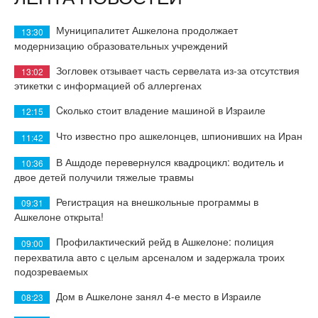
Муниципалитет Ашкелона продолжает
13:30
модернизацию образовательных учреждений
Зогловек отзывает часть сервелата из-за отсутствия
13:02
этикетки с информацией об аллергенах
Cколько стоит владение машиной в Израиле
12:15
Что известно про ашкелонцев, шпионивших на Иран
11:42
В Ашдоде перевернулся квадроцикл: водитель и
10:36
двое детей получили тяжелые травмы
Регистрация на внешкольные программы в
09:31
Ашкелоне открыта!
Профилактический рейд в Ашкелоне: полиция
09:00
перехватила авто с целым арсеналом и задержала троих
подозреваемых
Дом в Ашкелоне занял 4-е место в Израиле
08:23