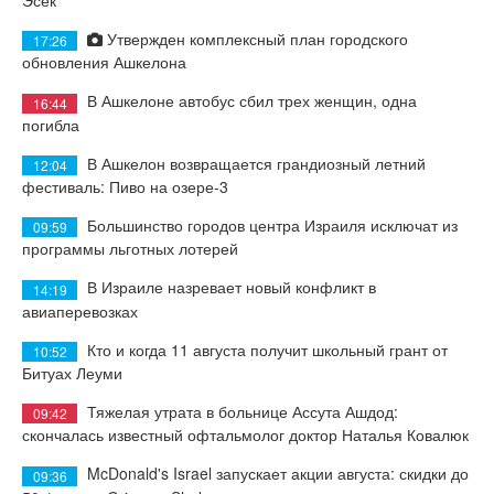
Утвержден комплексный план городского
17:26
обновления Ашкелона
В Ашкелоне автобус сбил трех женщин, одна
16:44
погибла
В Ашкелон возвращается грандиозный летний
12:04
фестиваль: Пиво на озере-3
Большинство городов центра Израиля исключат из
09:59
программы льготных лотерей
В Израиле назревает новый конфликт в
14:19
авиаперевозках
Кто и когда 11 августа получит школьный грант от
10:52
Битуах Леуми
Тяжелая утрата в больнице Ассута Ашдод:
09:42
скончалась известный офтальмолог доктор Наталья Ковалюк
McDonald's Israel запускает акции августа: скидки до
09:36