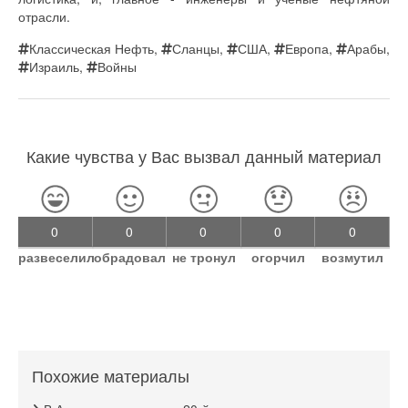
отрасли.
Классическая Нефть
,
Сланцы
,
США
,
Европа
,
Арабы
,
Израиль
,
Войны
Какие чувства у Вас вызвал данный материал
0
0
0
0
0
развеселил
обрадовал
не тронул
огорчил
возмутил
Похожие материалы