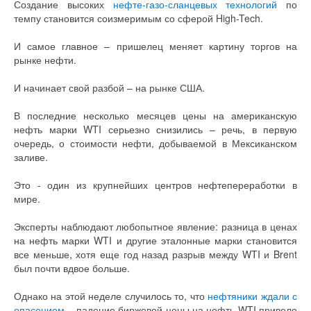
Создание высоких
нефте-газо-сланцевых технологий
по
темпу становится соизмеримым со сферой High-Tech.
И самое главное – пришелец меняет картину торгов на
рынке нефти.
И начинает свой разбой – на рынке США.
В последние несколько месяцев цены на американскую
нефть марки WTI серьезно снизились – речь, в первую
очередь, о стоимости нефти, добываемой в Мексиканском
заливе.
Это - один из крупнейших центров нефтепереработки в
мире.
Эксперты наблюдают любопытное явление: разница в ценах
на нефть марки WTI и другие эталонные марки становится
все меньше, хотя еще год назад разрыв между WTI и Brent
был почти вдвое больше.
Однако на этой неделе случилось то, что
нефтяники ждали с
опасением
– падение биржевой цены на нефть WTI привело