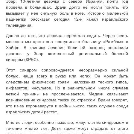
Зоар, 10-летняя девочка с севера Израиля, почти год
провела в больницах. Врачи долго не могли понять, что
вызывает у нее сильную боль в ноге. Историю маленькой
пациентки рассказал сегодня 12-й канал израильского
телевидения.
Дошло до того, что девочка перестала ходить. Через шесть
месяцев мытарств она поступила в больницу «Рамбам» в
Хайфе. В клинике лечения боли ей наконец поставили
диагноз: у Зоар комплексный региональный болевой
синдром (КРБС).
Этот синдром сопровождается несоразмерно сильной
болью, чаще всего в руках или ногах. Он может быть
следствием физических травм, наложения тесного гипса,
инфарктов, инсультов. Но в значительном числе случаев
четкой причины не прослеживается. Медики связывают
возникновение синдрома также со стрессом. Врачи говорят,
что из-за коронавируса и войны число таких случаев среди
израильских детей растет.
Многие люди, особенно пожилые, живут с этим синдромом в
течение многих лет. Дети также могут страдать от этого