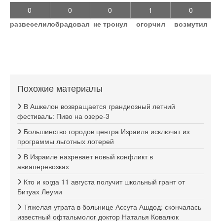
0
0
0
1
0
развеселил
обрадовал
не тронул
огорчил
возмутил
Похожие материалы
В Ашкелон возвращается грандиозный летний
фестиваль: Пиво на озере-3
Большинство городов центра Израиля исключат из
программы льготных лотерей
В Израиле назревает новый конфликт в
авиаперевозках
Кто и когда 11 августа получит школьный грант от
Битуах Леуми
Тяжелая утрата в больнице Ассута Ашдод: скончалась
известный офтальмолог доктор Наталья Ковалюк