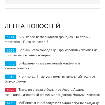
ЛЕНТА НОВОСТЕЙ
В Ашкелон возвращается грандиозный летний
12:04
фестиваль: Пиво на озере-3
Большинство городов центра Израиля исключат из
09:59
программы льготных лотерей
В Израиле назревает новый конфликт в
14:19
авиаперевозках
Кто и когда 11 августа получит школьный грант от
10:52
Битуах Леуми
Тяжелая утрата в больнице Ассута Ашдод:
09:42
скончалась известный офтальмолог доктор Наталья Ковалюк
McDonald's Israel запускает акции августа: скидки до
09:36