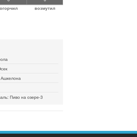
огорчил
возмутил
бола
Эсек
я Ашкелона
ль: Пиво на озере-3