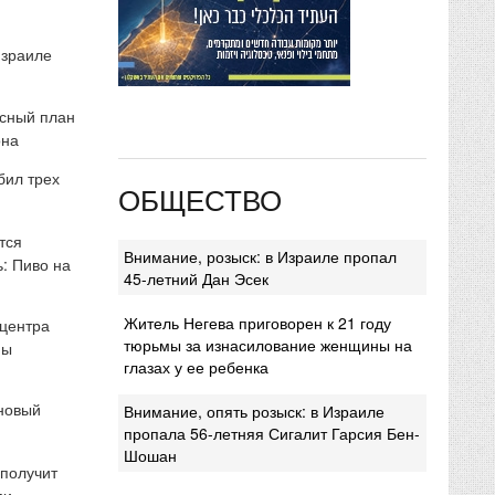
Израиле
сный план
она
бил трех
ОБЩЕСТВО
тся
Внимание, розыск: в Израиле пропал
: Пиво на
45-летний Дан Эсек
Житель Негева приговорен к 21 году
 центра
тюрьмы за изнасилование женщины на
мы
глазах у ее ребенка
 новый
Внимание, опять розыск: в Израиле
пропала 56-летняя Сигалит Гарсия Бен-
Шошан
 получит
ми