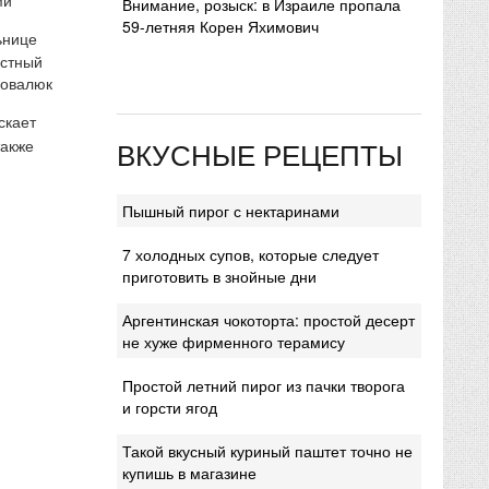
Внимание, розыск: в Израиле пропала
59-летняя Корен Яхимович
ьнице
естный
Ковалюк
скает
ВКУСНЫЕ РЕЦЕПТЫ
также
Пышный пирог с нектаринами
7 холодных супов, которые следует
приготовить в знойные дни
Аргентинская чокоторта: простой десерт
не хуже фирменного терамису
Простой летний пирог из пачки творога
и горсти ягод
Такой вкусный куриный паштет точно не
купишь в магазине