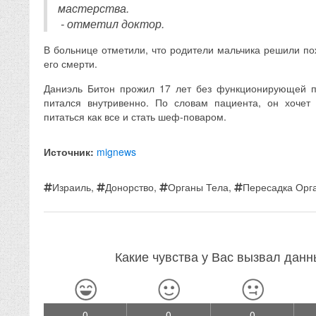
мастерства.
- отметил доктор.
В больнице отметили, что родители мальчика решили по
его смерти.
Даниэль Битон прожил 17 лет без функционирующей 
питался внутривенно. По словам пациента, он хочет
питаться как все и стать шеф-поваром.
Источник:
mignews
Израиль
,
Донорство
,
Органы Тела
,
Пересадка Орг
Какие чувства у Вас вызвал дан
0
0
0