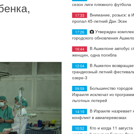
бенка,
сезон лиги пляжного футбола
Внимание, розыск: в 
17:33
пропал 45-летний Дан Эсек
Утвержден комплек
17:26
городского обновления Ашкел
В Ашкелоне автобус с
16:44
женщин, одна погибла
В Ашкелон возвращае
12:04
грандиозный летний фестиваль
озере-3
Большинство городов
09:59
Израиля исключат из програм
льготных лотерей
В Израиле назревает
14:19
конфликт в авиаперевозках
Кто и когда 11 августа
10:52
школьный грант от Битуах Леу