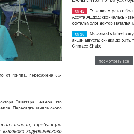
Тяжелая утрата в бол
09:42
Ассута Ашдод: скончалась изв
офтальмолог доктор Наталья 
McDonald's Israel запу
09:36
акции августа: скидки до 50%, 
Grimace Shake
посмотреть все
го от гриппа, пересажена 36-
октора Эвиатара Нешера, это
раиле. Пересадка заняла около
нсплантаций, требующая
 высокого хирургического