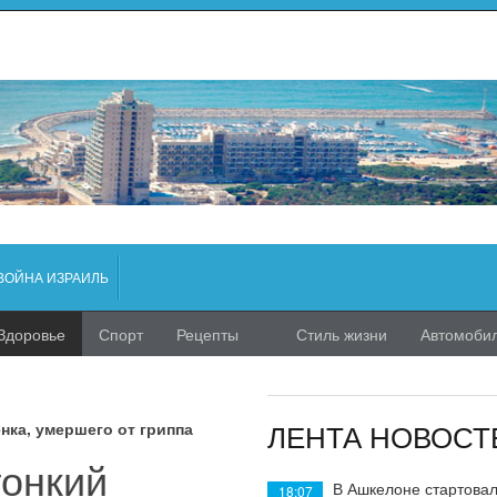
ВОЙНА ИЗРАИЛЬ
Здоровье
Спорт
Рецепты
Стиль жизни
Автомоби
ЛЕНТА НОВОСТ
нка, умершего от гриппа
тонкий
В Ашкелоне стартовал
18:07