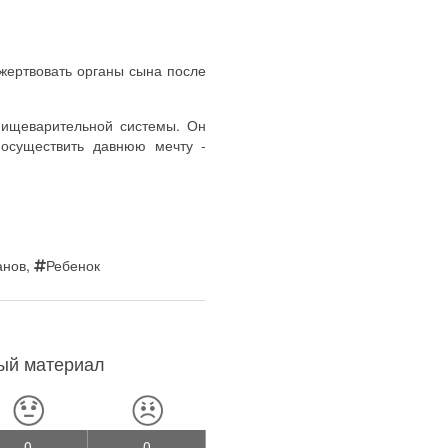
жертвовать органы сына после
пищеварительной системы. Он
 осуществить давнюю мечту -
анов
,
Ребенок
ный материал
0
0