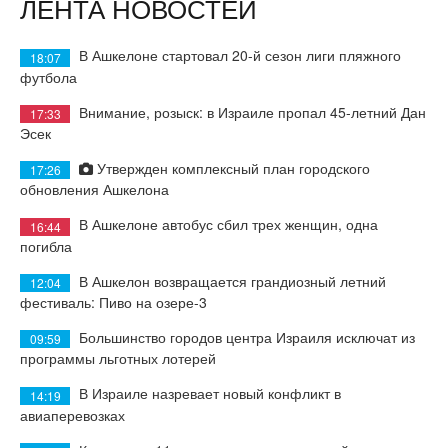
ЛЕНТА НОВОСТЕЙ
В Ашкелоне стартовал 20-й сезон лиги пляжного
18:07
футбола
Внимание, розыск: в Израиле пропал 45-летний Дан
17:33
Эсек
Утвержден комплексный план городского
17:26
обновления Ашкелона
В Ашкелоне автобус сбил трех женщин, одна
16:44
погибла
В Ашкелон возвращается грандиозный летний
12:04
фестиваль: Пиво на озере-3
Большинство городов центра Израиля исключат из
09:59
программы льготных лотерей
В Израиле назревает новый конфликт в
14:19
авиаперевозках