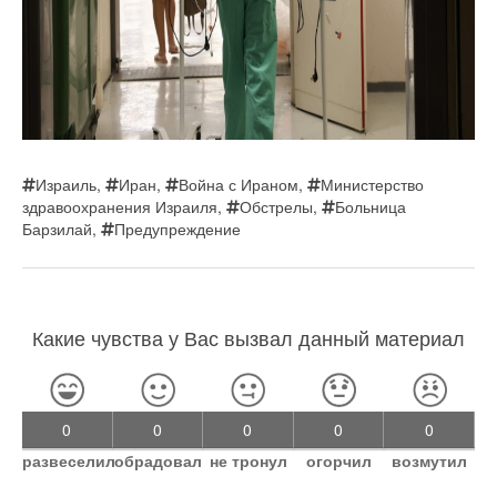
Израиль
,
Иран
,
Война с Ираном
,
Министерство
здравоохранения Израиля
,
Обстрелы
,
Больница
Барзилай
,
Предупреждение
Какие чувства у Вас вызвал данный материал
0
0
0
0
0
развеселил
обрадовал
не тронул
огорчил
возмутил