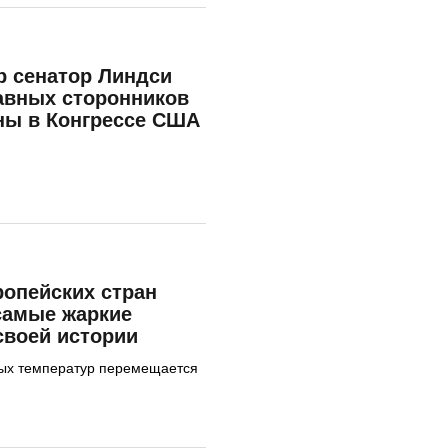
р сенатор Линдси
лавных сторонников
ны в Конгрессе США
опейских стран
самые жаркие
своей истории
ных температур перемещается