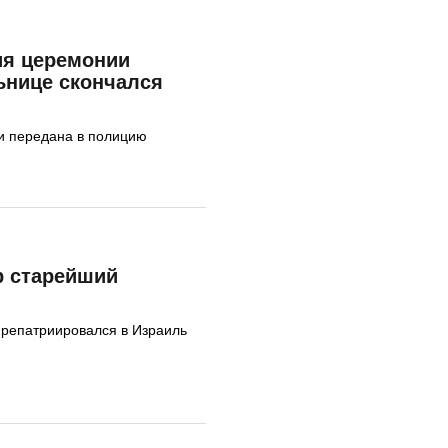
ия церемонии
ьнице скончался
и передана в полицию
р старейший
н репатриировался в Израиль