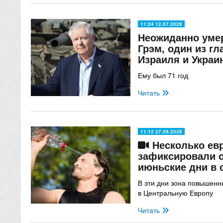
11:24 12.07.2026
Неожиданно уме
Грэм, один из г
Израиля и Украи
Ему был 71 год
Читать
11:12 27.06.2026
Несколько евр
зафиксировали 
июньские дни в 
В эти дни зона повышен
в Центральную Европу
Читать