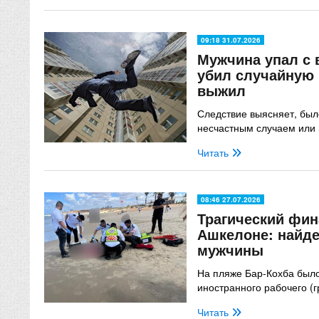
09:18 31.07.2026
Мужчина упал с 
убил случайную 
выжил
Следствие выясняет, бы
несчастным случаем ил
Читать
08:46 27.07.2026
Трагический фин
Ашкелоне: найде
мужчины
На пляже Бар-Кохба было
иностранного рабочего (
Читать