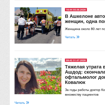
16:44 05.08.2026
В Ашкелоне авто
женщин, одна по
Женщина около 80 лет п
Читать
09:42 31.07.2026
Тяжелая утрата 
Ашдод: скончал
офтальмолог до
Ковалюк
За годы работы доктор К
множеству пациентов
Читать