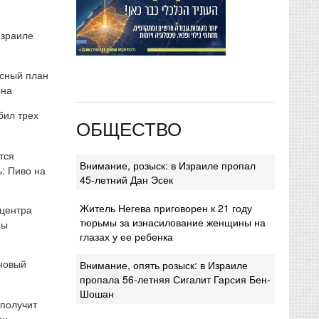
Израиле
сный план
она
бил трех
ОБЩЕСТВО
тся
Внимание, розыск: в Израиле пропал
: Пиво на
45-летний Дан Эсек
Житель Негева приговорен к 21 году
 центра
тюрьмы за изнасилование женщины на
мы
глазах у ее ребенка
 новый
Внимание, опять розыск: в Израиле
пропала 56-летняя Сигалит Гарсия Бен-
Шошан
 получит
ми