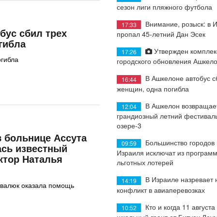
сезон лиги пляжного футбола
Внимание, розыск: в 
17:33
бус сбил трех
пропал 45-летний Дан Эсек
гибла
Утвержден комплек
17:26
огибла
городского обновления Ашкел
В Ашкелоне автобус с
16:44
женщин, одна погибла
В Ашкелон возвращае
12:04
грандиозный летний фестиваль
озере-3
в больнице Ассута
Большинство городов
09:59
ась известный
Израиля исключат из програм
ктор Наталья
льготных лотерей
В Израиле назревает
14:19
овалюк оказала помощь
конфликт в авиаперевозках
Кто и когда 11 августа
10:52
школьный грант от Битуах Леу