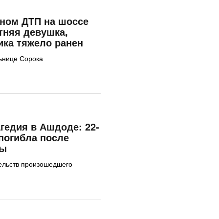
ном ДТП на шоссе
етняя девушка,
ика тяжело ранен
льнице Сорока
гедия в Ашдоде: 22-
погибла после
ты
ельств произошедшего