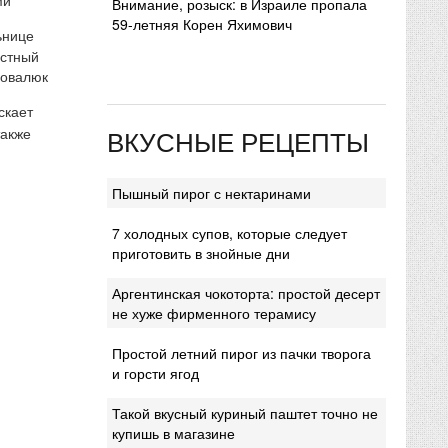
Внимание, розыск: в Израиле пропала
59-летняя Корен Яхимович
ьнице
естный
Ковалюк
скает
ВКУСНЫЕ РЕЦЕПТЫ
также
Пышный пирог с нектаринами
7 холодных супов, которые следует
приготовить в знойные дни
Аргентинская чокоторта: простой десерт
не хуже фирменного терамису
Простой летний пирог из пачки творога
и горсти ягод
Такой вкусный куриный паштет точно не
купишь в магазине