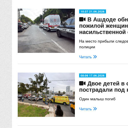
10:37 21.06.2026
В Ашдоде обн
пожилой женщин
насильственной
На место прибыли следов
полиции
Читать
08:06 17.06.2026
Двое детей в 
пострадали под 
Один малыш погиб
Читать