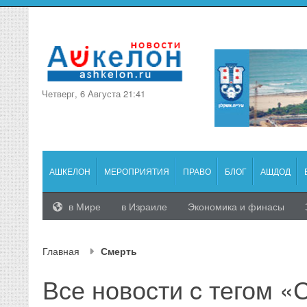
Четверг, 6 Августа 21:41
АШКЕЛОН
МЕРОПРИЯТИЯ
ПРАВО
БЛОГ
АШДОД
в Мире
в Израиле
Экономика и финасы
Главная
Смерть
Все новости c тегом «