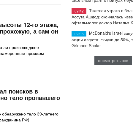
Тяжелая утрата в бол
09:42
Ассута Ашдод: скончалась изв
офтальмолог доктор Наталья 
высоты 12-го этажа,
прохожую, а сам он
McDonald's Israel запу
09:36
акции августа: скидки до 50%, 
Grimace Shake
ло ли произошедшее
и намеренным прыжком
посмотреть все
ал поисков в
но тело пропавшего
 обнаружено тело 39-летнего
гражданина РФ)