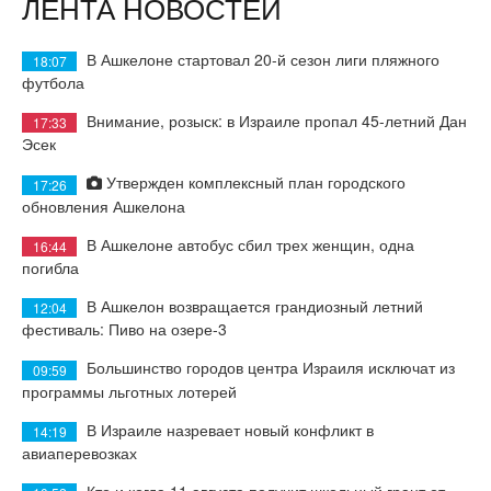
ЛЕНТА НОВОСТЕЙ
В Ашкелоне стартовал 20-й сезон лиги пляжного
18:07
футбола
Внимание, розыск: в Израиле пропал 45-летний Дан
17:33
Эсек
Утвержден комплексный план городского
17:26
обновления Ашкелона
В Ашкелоне автобус сбил трех женщин, одна
16:44
погибла
В Ашкелон возвращается грандиозный летний
12:04
фестиваль: Пиво на озере-3
Большинство городов центра Израиля исключат из
09:59
программы льготных лотерей
В Израиле назревает новый конфликт в
14:19
авиаперевозках