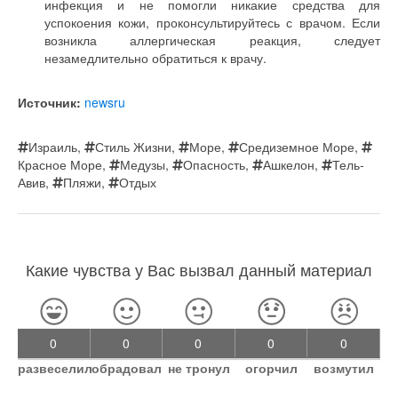
инфекция и не помогли никакие средства для
успокоения кожи, проконсультируйтесь с врачом. Если
возникла аллергическая реакция, следует
незамедлительно обратиться к врачу.
Источник:
newsru
Израиль
,
Стиль Жизни
,
Море
,
Средиземное Море
,
Красное Море
,
Медузы
,
Опасность
,
Ашкелон
,
Тель-
Авив
,
Пляжи
,
Отдых
Какие чувства у Вас вызвал данный материал
0
0
0
0
0
развеселил
обрадовал
не тронул
огорчил
возмутил