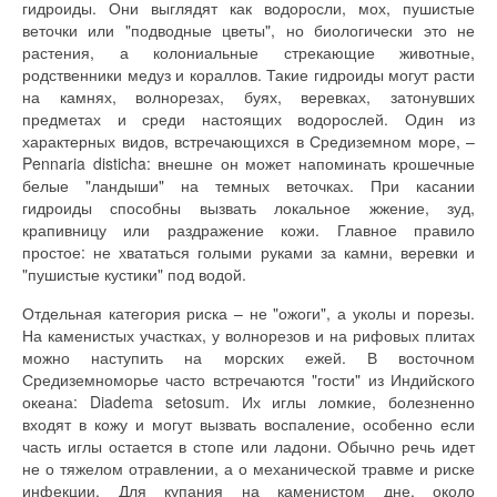
гидроиды. Они выглядят как водоросли, мох, пушистые
веточки или "подводные цветы", но биологически это не
растения, а колониальные стрекающие животные,
родственники медуз и кораллов. Такие гидроиды могут расти
на камнях, волнорезах, буях, веревках, затонувших
предметах и среди настоящих водорослей. Один из
характерных видов, встречающихся в Средиземном море, –
Pennaria disticha: внешне он может напоминать крошечные
белые "ландыши" на темных веточках. При касании
гидроиды способны вызвать локальное жжение, зуд,
крапивницу или раздражение кожи. Главное правило
простое: не хвататься голыми руками за камни, веревки и
"пушистые кустики" под водой.
Отдельная категория риска – не "ожоги", а уколы и порезы.
На каменистых участках, у волнорезов и на рифовых плитах
можно наступить на морских ежей. В восточном
Средиземноморье часто встречаются "гости" из Индийского
океана: Diadema setosum. Их иглы ломкие, болезненно
входят в кожу и могут вызвать воспаление, особенно если
часть иглы остается в стопе или ладони. Обычно речь идет
не о тяжелом отравлении, а о механической травме и риске
инфекции. Для купания на каменистом дне, около