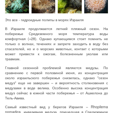
Это все - гидроидные полипы в морях Израиля
В Израиле продолжается летний пляжный сезон. На
побережье Средиземного моря температура воды
комфортная (+28). Однако купающимся стоит помнить не
только о волнах, течениях и запрете заходить в воду без
спасателей, но и о морских животных, контакт с которыми
может привести к ожогам, болезненным уколам или
травмам.
Главной сезонной проблемой являются медузы. По
сравнению с первой половиной июня, их концентрация
около израильского побережья снизилась, однако "сезон
медуз" еще не завершен – и вероятность столкновения с
медузами в воде велика. Особенно высока концентрация
медуз сейчас в южной части побережья – от Ашкелона до
Тель-Авива.
Самый известный вид у берегов Израиля – Rhopilema
nomadica, инвазивная медуза, пришедшая в Средиземное