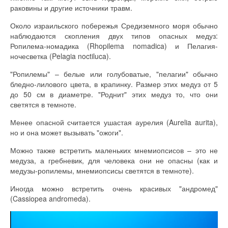
раковины и другие источники травм.
Около израильского побережья Средиземного моря обычно
наблюдаются скопления двух типов опасных медуз:
Ропилема-номадика (Rhopilema nomadica) и Пелагия-
ночесветка (Pelagia noctiluca).
"Ропилемы" – белые или голубоватые, "пелагии" обычно
бледно-лилового цвета, в крапинку. Размер этих медуз от 5
до 50 см в диаметре. "Роднит" этих медуз то, что они
светятся в темноте.
Менее опасной считается ушастая аурелия (Aurelia aurita),
но и она может вызывать "ожоги".
Можно также встретить маленьких мнемиопсисов – это не
медуза, а гребневик, для человека они не опасны (как и
медузы-ропилемы, мнемиопсисы светятся в темноте).
Иногда можно встретить очень красивых "андромед"
(Cassiopea andromeda).