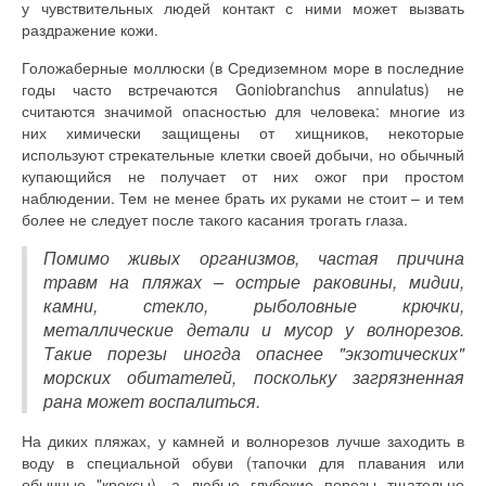
у чувствительных людей контакт с ними может вызвать
раздражение кожи.
Голожаберные моллюски (в Средиземном море в последние
годы часто встречаются Goniobranchus annulatus) не
считаются значимой опасностью для человека: многие из
них химически защищены от хищников, некоторые
используют стрекательные клетки своей добычи, но обычный
купающийся не получает от них ожог при простом
наблюдении. Тем не менее брать их руками не стоит – и тем
более не следует после такого касания трогать глаза.
Помимо живых организмов, частая причина
травм на пляжах – острые раковины, мидии,
камни, стекло, рыболовные крючки,
металлические детали и мусор у волнорезов.
Такие порезы иногда опаснее "экзотических"
морских обитателей, поскольку загрязненная
рана может воспалиться.
На диких пляжах, у камней и волнорезов лучше заходить в
воду в специальной обуви (тапочки для плавания или
обычные "кроксы), а любые глубокие порезы тщательно