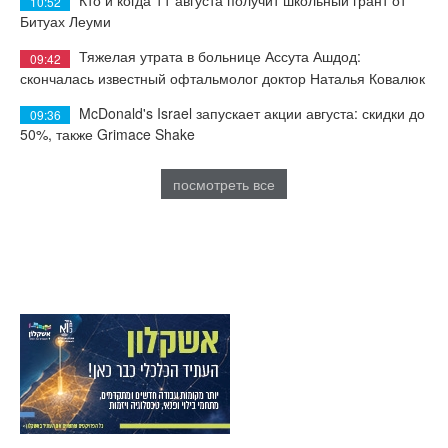
Кто и когда 11 августа получит школьный грант от
10:52
Битуах Леуми
Тяжелая утрата в больнице Ассута Ашдод:
09:42
скончалась известный офтальмолог доктор Наталья Ковалюк
McDonald's Israel запускает акции августа: скидки до
09:36
50%, также Grimace Shake
посмотреть все