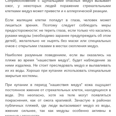
Соприкосновение с щупальцами опасных медуз вызывает
ожог, у некоторых людей поражение стрекательными
клетками медуз может привести и к аллергической реакции.
Если жалящие клетки попадут в глаза, человек может
лишиться зрения. Поэтому следует соблюдать меры
предосторожности: не тереть глаза, если только что касались
руками медузы (необходимо заранее предупреждать об этом
детей), желательно не нырять без маски или специальных
очков с открытыми глазами в местах скопления медуз.
Наиболее разумным поведением, если вы оказались на
пляже во время "нашествия медуз", будет наблюдение за
ними издалека. Не стоит преследовать медуз и вылавливать
их из воды. Хорошо при купании использовать специальные
закрытые костюмы.
При купании в период "нашествия медуз" кожа ощущает
постоянное жжение от стрекательных клеток, находящихся в
воде. Это неопасно, хотя на теле могут появляться
покраснения, как от ожога крапивой. Зачастую в районах
публичных пляжей, где люди вытаскивают медуз из воды,
жжение сильнее, так как медузы особенно активны в
моменты опасности.