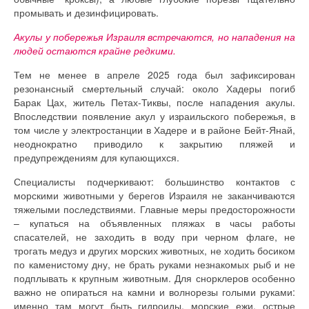
промывать и дезинфицировать.
Акулы у побережья Израиля встречаются, но нападения на
людей остаются крайне редкими.
Тем не менее в апреле 2025 года был зафиксирован
резонансный смертельный случай: около Хадеры погиб
Барак Цах, житель Петах-Тиквы, после нападения акулы.
Впоследствии появление акул у израильского побережья, в
том числе у электростанции в Хадере и в районе Бейт-Янай,
неоднократно приводило к закрытию пляжей и
предупреждениям для купающихся.
Специалисты подчеркивают: большинство контактов с
морскими животными у берегов Израиля не заканчиваются
тяжелыми последствиями. Главные меры предосторожности
– купаться на объявленных пляжах в часы работы
спасателей, не заходить в воду при черном флаге, не
трогать медуз и других морских животных, не ходить босиком
по каменистому дну, не брать руками незнакомых рыб и не
подплывать к крупным животным. Для снорклеров особенно
важно не опираться на камни и волнорезы голыми руками:
именно там могут быть гидроиды, морские ежи, острые