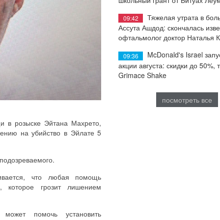
Тяжелая утрата в бол
09:42
Ассута Ашдод: скончалась изв
офтальмолог доктор Наталья 
McDonald's Israel запу
09:36
акции августа: скидки до 50%, 
Grimace Shake
посмотреть все
и в розыске Эйтана Махрето,
шению на убийство в Эйлате 5
подозреваемого.
ивается, что любая помощь
м, которое грозит лишением
 может помочь установить