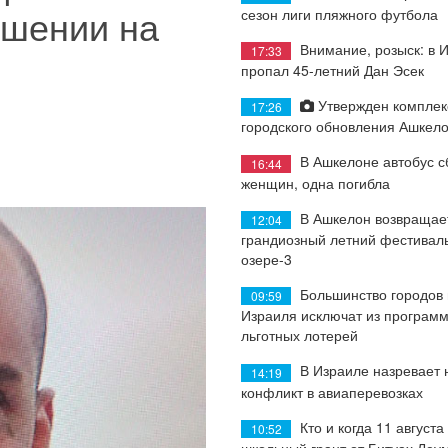
ушении на
сезон лиги пляжного футбола
Внимание, розыск: в 
17:33
пропал 45-летний Дан Эсек
Утвержден комплек
17:26
городского обновления Ашкел
В Ашкелоне автобус с
16:44
женщин, одна погибла
В Ашкелон возвращае
12:04
грандиозный летний фестиваль
озере-3
Большинство городов
09:59
Израиля исключат из програм
льготных лотерей
В Израиле назревает
14:19
конфликт в авиаперевозках
Кто и когда 11 августа
10:52
школьный грант от Битуах Леу