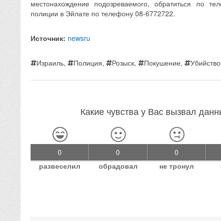
местонахождение подозреваемого, обратиться по те
полиции в Эйлате по телефону 08-6772722.
Источник:
newsru
Израиль
,
Полиция
,
Розыск
,
Покушение
,
Убийство
Какие чувства у Вас вызвал дан
0
0
0
развеселил
обрадовал
не тронул