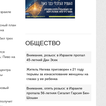
Израиле
сный план
она
бил трех
ОБЩЕСТВО
тся
Внимание, розыск: в Израиле пропал
: Пиво на
45-летний Дан Эсек
Житель Негева приговорен к 21 году
 центра
тюрьмы за изнасилование женщины на
мы
глазах у ее ребенка
 новый
Внимание, опять розыск: в Израиле
пропала 56-летняя Сигалит Гарсия Бен-
Шошан
 получит
ми