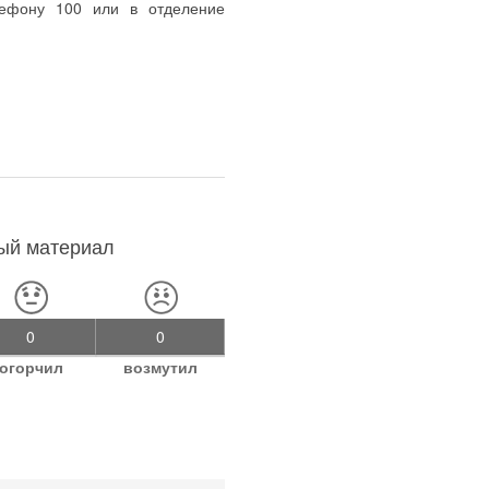
лефону 100 или в отделение
ный материал
0
0
огорчил
возмутил