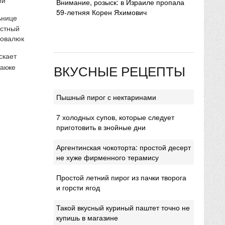
Внимание, розыск: в Израиле пропала
59-летняя Корен Яхимович
ьнице
естный
Ковалюк
скает
ВКУСНЫЕ РЕЦЕПТЫ
также
Пышный пирог с нектаринами
7 холодных супов, которые следует
приготовить в знойные дни
Аргентинская чокоторта: простой десерт
не хуже фирменного терамису
Простой летний пирог из пачки творога
и горсти ягод
Такой вкусный куриный паштет точно не
купишь в магазине