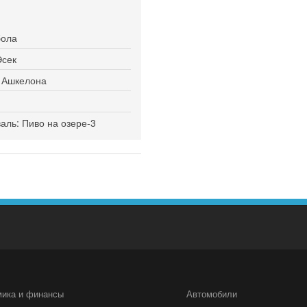
бола
Эсек
я Ашкелона
ль: Пиво на озере-3
мика и финансы
Автомобили