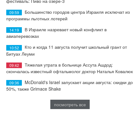
фестиваль: Пиво на озере-3
Большинство городов центра Израиля исключат из
09:59
программы льготных лотерей
В Израиле назревает новый конфликт в
14:19
авиаперевозках
Кто и когда 11 августа получит школьный грант от
10:52
Битуах Леуми
Тяжелая утрата в больнице Ассута Ашдод:
09:42
скончалась известный офтальмолог доктор Наталья Ковалюк
McDonald's Israel запускает акции августа: скидки до
09:36
50%, также Grimace Shake
посмотреть все