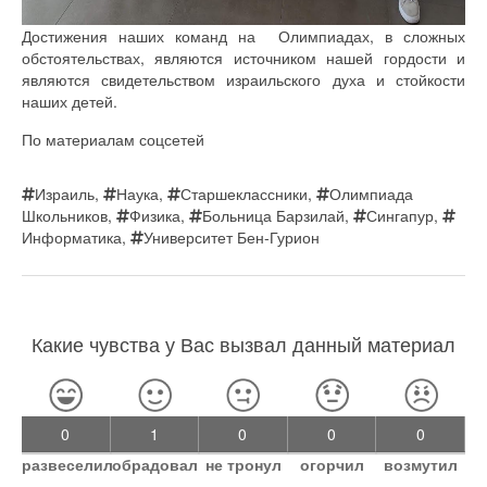
Достижения наших команд на Олимпиадах, в сложных
обстоятельствах, являются источником нашей гордости и
являются свидетельством израильского духа и стойкости
наших детей.
По материалам соцсетей
Израиль
,
Наука
,
Старшеклассники
,
Олимпиада
Школьников
,
Физика
,
Больница Барзилай
,
Сингапур
,
Информатика
,
Университет Бен-Гурион
Какие чувства у Вас вызвал данный материал
0
1
0
0
0
развеселил
обрадовал
не тронул
огорчил
возмутил