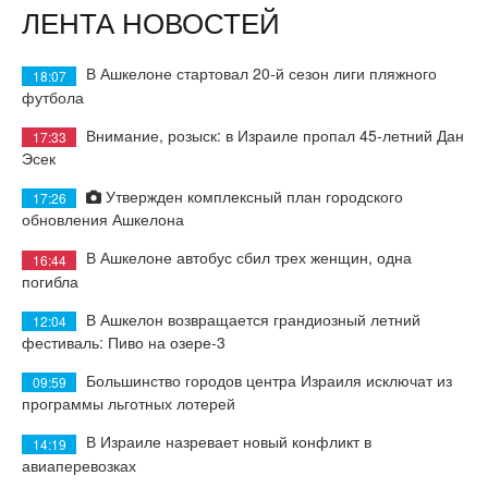
ЛЕНТА НОВОСТЕЙ
В Ашкелоне стартовал 20-й сезон лиги пляжного
18:07
футбола
Внимание, розыск: в Израиле пропал 45-летний Дан
17:33
Эсек
Утвержден комплексный план городского
17:26
обновления Ашкелона
В Ашкелоне автобус сбил трех женщин, одна
16:44
погибла
В Ашкелон возвращается грандиозный летний
12:04
фестиваль: Пиво на озере-3
Большинство городов центра Израиля исключат из
09:59
программы льготных лотерей
В Израиле назревает новый конфликт в
14:19
авиаперевозках