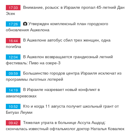
Внимание, розыск: в Израиле пропал 45-летний Дан
17:33
Эсек
Утвержден комплексный план городского
17:26
обновления Ашкелона
В Ашкелоне автобус сбил трех женщин, одна
16:44
погибла
В Ашкелон возвращается грандиозный летний
12:04
фестиваль: Пиво на озере-3
Большинство городов центра Израиля исключат из
09:59
программы льготных лотерей
В Израиле назревает новый конфликт в
14:19
авиаперевозках
Кто и когда 11 августа получит школьный грант от
10:52
Битуах Леуми
Тяжелая утрата в больнице Ассута Ашдод:
09:42
скончалась известный офтальмолог доктор Наталья Ковалюк