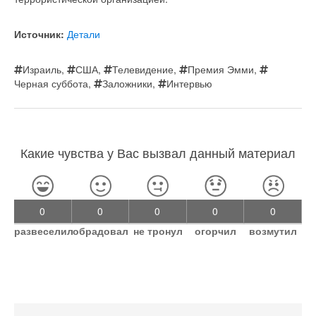
Источник:
Детали
Израиль
,
США
,
Телевидение
,
Премия Эмми
,
Черная суббота
,
Заложники
,
Интервью
Какие чувства у Вас вызвал данный материал
0
0
0
0
0
развеселил
обрадовал
не тронул
огорчил
возмутил