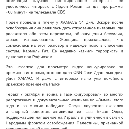
номинации «Лучшее смонтированное интервью» ее
удостоилось интервью с Ярден Роман Гат для программы
«60 минут» на телеканале CBS.
Ярден провела в плену у ХАМАСа 54 дня. Вскоре после
освобождения она решилась дать откровенное интервью, где
рассказало обо всем пережитом, об ощущении бессилия,
страхе изнасилования. Женщина признавалась, что
согласилась на этот разговор в надежде помочь спасению
сестры, Кармель Гат. Ее недавно казнили террористы в
туннелях под Рафиахом.
Это нелегкое для просмотра видео конкурировало за
премию с интервью, которое дала CNN Гали Идан, чью дочь
убил ХАМАС. И даже с интервью ныне уже покойного
иранского президента Раиси.
Теракт 7 октября и война в Газе фигурировали во многих
репортажных и документальных номинациях «Эмми» этого
года и во многих победили. Среди лауреатов оказался
и спорный репортаж активистки из Газы Бисан Овды,
поддержавшей нападение на Израиль и уличенной в связи с
Народным фронтом освобождения Палестины, признанной
террористической организацией.