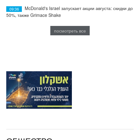
McDonald's Israel запускает акции августа: скидки до
09:36
50%, также Grimace Shake
посмотреть все