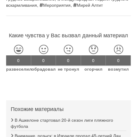
вскармливания
,
Мероприятия
,
Мирей Алтит
Какие чувства у Вас вызвал данный материал
0
0
0
0
0
развеселил
обрадовал
не тронул
огорчил
возмутил
Похожие материалы
В Ашкелоне стартовал 20-й сезон лиги пляжного
футбола
Внимание, розыск: в Израиле пропал 45-летний Дан