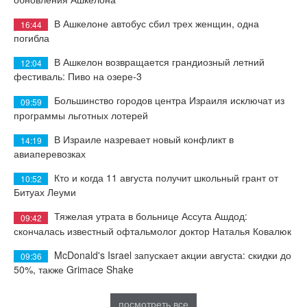
В Ашкелоне автобус сбил трех женщин, одна
16:44
погибла
В Ашкелон возвращается грандиозный летний
12:04
фестиваль: Пиво на озере-3
Большинство городов центра Израиля исключат из
09:59
программы льготных лотерей
В Израиле назревает новый конфликт в
14:19
авиаперевозках
Кто и когда 11 августа получит школьный грант от
10:52
Битуах Леуми
Тяжелая утрата в больнице Ассута Ашдод:
09:42
скончалась известный офтальмолог доктор Наталья Ковалюк
McDonald's Israel запускает акции августа: скидки до
09:36
50%, также Grimace Shake
посмотреть все