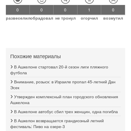
0
0
0
1
0
развеселил
обрадовал
не тронул
огорчил
возмутил
Похожие материалы
В Ашкелоне стартовал 20-й сезон лиги пляжного
футбола
Внимание, розыск: в Израиле пропал 45-летний Дан
Эсек
Утвержден комплексный план городского обновления
Ашкелона
В Ашкелоне автобус сбил трех женщин, одна погибла
В Ашкелон возвращается грандиозный летний
фестиваль: Пиво на озере-3