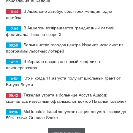
обновления Ашкелона
В Ашкелоне автобус сбил трех женщин, одна
16:44
погибла
В Ашкелон возвращается грандиозный летний
12:04
фестиваль: Пиво на озере-3
Большинство городов центра Израиля исключат из
09:59
программы льготных лотерей
В Израиле назревает новый конфликт в
14:19
авиаперевозках
Кто и когда 11 августа получит школьный грант от
10:52
Битуах Леуми
Тяжелая утрата в больнице Ассута Ашдод:
09:42
скончалась известный офтальмолог доктор Наталья Ковалюк
McDonald's Israel запускает акции августа: скидки до
09:36
50%, также Grimace Shake
посмотреть все