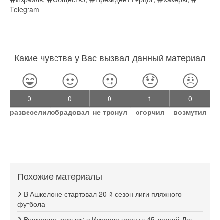
Telegram
Какие чувства у Вас вызвал данный материал
0
0
0
1
0
развеселил
обрадовал
не тронул
огорчил
возмутил
Похожие материалы
В Ашкелоне стартовал 20-й сезон лиги пляжного
футбола
Внимание, розыск: в Израиле пропал 45-летний Дан