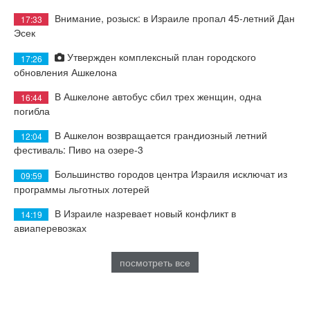
Внимание, розыск: в Израиле пропал 45-летний Дан
17:33
Эсек
Утвержден комплексный план городского
17:26
обновления Ашкелона
В Ашкелоне автобус сбил трех женщин, одна
16:44
погибла
В Ашкелон возвращается грандиозный летний
12:04
фестиваль: Пиво на озере-3
Большинство городов центра Израиля исключат из
09:59
программы льготных лотерей
В Израиле назревает новый конфликт в
14:19
авиаперевозках
посмотреть все