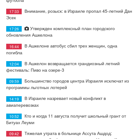
Внимание, розыск: в Израиле пропал 45-летний Дан
17:33
Эсек
Утвержден комплексный план городского
17:26
обновления Ашкелона
В Ашкелоне автобус сбил трех женщин, одна
16:44
погибла
В Ашкелон возвращается грандиозный летний
12:04
фестиваль: Пиво на озере-3
Большинство городов центра Израиля исключат из
09:59
программы льготных лотерей
В Израиле назревает новый конфликт в
14:19
авиаперевозках
Кто и когда 11 августа получит школьный грант от
10:52
Битуах Леуми
Тяжелая утрата в больнице Ассута Ашдод:
09:42