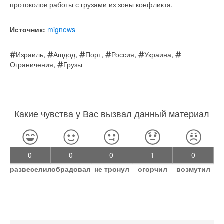
протоколов работы с грузами из зоны конфликта.
Источник:
mignews
Израиль
,
Ашдод
,
Порт
,
Россия
,
Украина
,
Ограничения
,
Грузы
Какие чувства у Вас вызвал данный материал
0
0
0
1
0
развеселил
обрадовал
не тронул
огорчил
возмутил