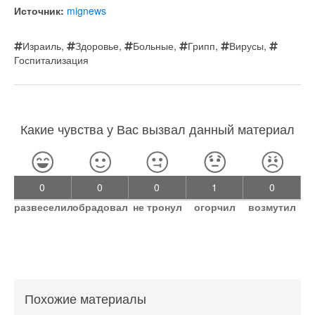
Источник:
mignews
Израиль
,
Здоровье
,
Больные
,
Грипп
,
Вирусы
,
Госпитализация
Какие чувства у Вас вызвал данный материал
0
0
0
1
0
развеселил
обрадовал
не тронул
огорчил
возмутил
Похожие материалы