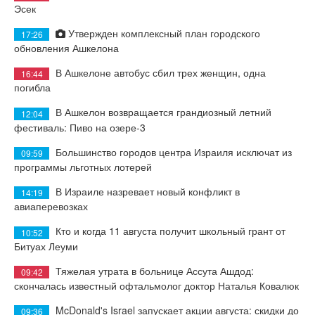
Эсек
Утвержден комплексный план городского
17:26
обновления Ашкелона
В Ашкелоне автобус сбил трех женщин, одна
16:44
погибла
В Ашкелон возвращается грандиозный летний
12:04
фестиваль: Пиво на озере-3
Большинство городов центра Израиля исключат из
09:59
программы льготных лотерей
В Израиле назревает новый конфликт в
14:19
авиаперевозках
Кто и когда 11 августа получит школьный грант от
10:52
Битуах Леуми
Тяжелая утрата в больнице Ассута Ашдод:
09:42
скончалась известный офтальмолог доктор Наталья Ковалюк
McDonald's Israel запускает акции августа: скидки до
09:36