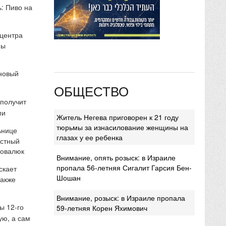
: Пиво на
 центра
мы
 новый
ОБЩЕСТВО
 получит
ми
Житель Негева приговорен к 21 году
тюрьмы за изнасилование женщины на
ьнице
глазах у ее ребенка
естный
Ковалюк
Внимание, опять розыск: в Израиле
пропала 56-летняя Сигалит Гарсия Бен-
скает
Шошан
также
Внимание, розыск: в Израиле пропала
ы 12-го
59-летняя Корен Яхимович
ую, а сам