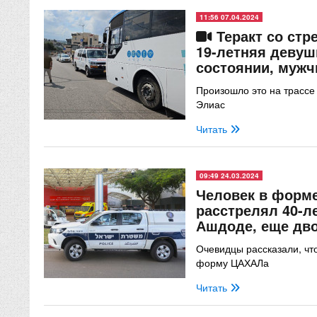
11:56 07.04.2024
Теракт со стр
19-летняя девуш
состоянии, мужч
Произошло это на трассе
Элиас
Читать
09:49 24.03.2024
Человек в форм
расстрелял 40-
Ашдоде, еще дв
Очевидцы рассказали, чт
форму ЦАХАЛа
Читать