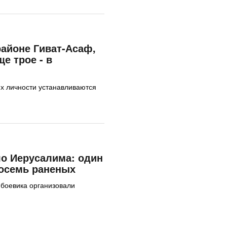
районе Гиват-Асаф,
е трое - в
их личности устанавливаются
ло Иерусалима: один
восемь раненых
 боевика организовали