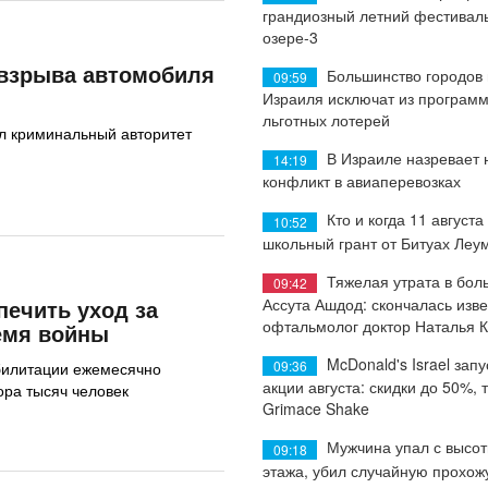
грандиозный летний фестиваль
озере-3
взрыва автомобиля
Большинство городов
09:59
Израиля исключат из програм
льготных лотерей
л криминальный авторитет
В Израиле назревает
14:19
конфликт в авиаперевозках
Кто и когда 11 августа
10:52
школьный грант от Битуах Леу
Тяжелая утрата в бол
09:42
Ассута Ашдод: скончалась изв
печить уход за
офтальмолог доктор Наталья 
емя войны
McDonald's Israel запу
09:36
билитации ежемесячно
акции августа: скидки до 50%, 
ра тысяч человек
Grimace Shake
Мужчина упал с высот
09:18
этажа, убил случайную прохож