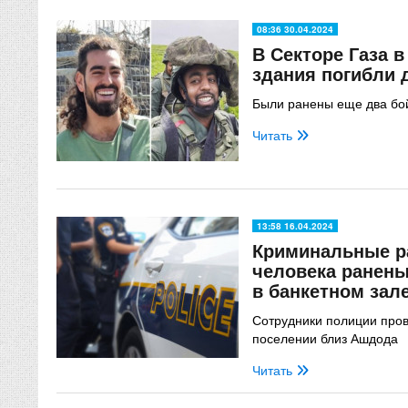
08:36 30.04.2024
В Секторе Газа в
здания погибли 
Были ранены еще два бой
Читать
13:58 16.04.2024
Криминальные ра
человека ранены
в банкетном зал
Сотрудники полиции пров
поселении близ Ашдода
Читать