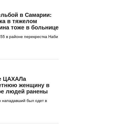
ельбой в Самарии:
ка в тяжелом
ина тоже в больнице
 55 в районе перекрестка Наби
е ЦАХАЛа
летнюю женщину в
ое людей ранены
о нападавший был одет в