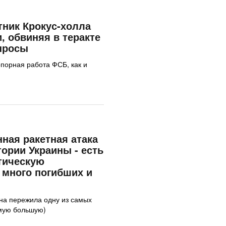
ник Крокус-холла
, обвиняя в теракте
просы
опорная работа ФСБ, как и
ная ракетная атака
тории Украины - есть
тическую
 много погибших и
ина пережила одну из самых
амую большую)