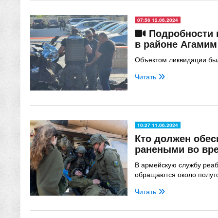
07:56 12.06.2024
Подробности 
в районе Агамим
Объектом ликвидации бы
Читать
10:27 11.06.2024
Кто должен обес
ранеными во вр
В армейскую службу реа
обращаются около полуто
Читать