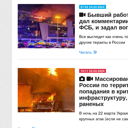
07:43 24.03.2024
Бывший работ
дал комментарии
ФСБ, и задал во
Все выглядит как очень т
другие теракты в России
Читать
10:11 22.03.2024
Массирован
России по терри
попадания в кри
инфраструктуру,
раненых
В ночь на 22 марта Укра
крупных атак (если не с