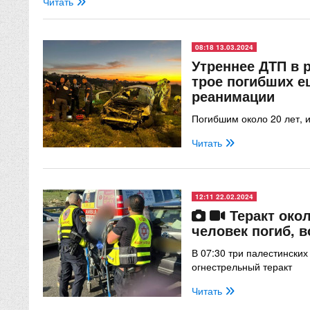
Читать
08:18 13.03.2024
Утреннее ДТП в 
трое погибших ещ
реанимации
Погибшим около 20 лет, 
Читать
12:11 22.02.2024
Теракт око
человек погиб, 
В 07:30 три палестинских
огнестрельный теракт
Читать