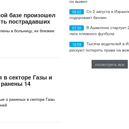
он выжил
Со 2 августа в Израил
08:22
ой базе произошел
подорожает бензин
ять пострадавших
В Ашкелоне стартует 
07:39
лены в больницу, их близкие
лиги пляжного футбола
Тысячи водителей в 
19:59
рискуют потерять права на во
посмотреть все
 в секторе Газы и
 ранены 14
е о раненых в секторе Газы
дней