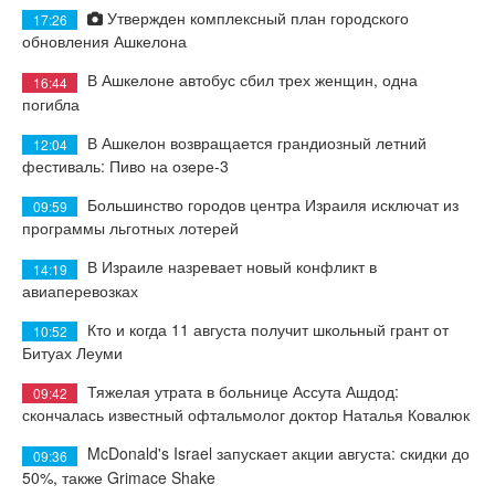
Утвержден комплексный план городского
17:26
обновления Ашкелона
В Ашкелоне автобус сбил трех женщин, одна
16:44
погибла
В Ашкелон возвращается грандиозный летний
12:04
фестиваль: Пиво на озере-3
Большинство городов центра Израиля исключат из
09:59
программы льготных лотерей
В Израиле назревает новый конфликт в
14:19
авиаперевозках
Кто и когда 11 августа получит школьный грант от
10:52
Битуах Леуми
Тяжелая утрата в больнице Ассута Ашдод:
09:42
скончалась известный офтальмолог доктор Наталья Ковалюк
McDonald's Israel запускает акции августа: скидки до
09:36
50%, также Grimace Shake