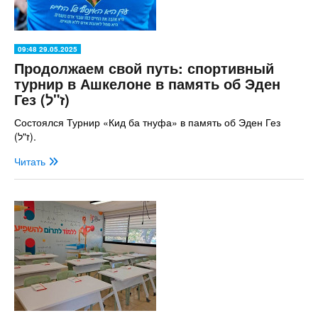
09:48 29.05.2025
Продолжаем свой путь: спортивный
турнир в Ашкелоне в память об Эден
Гез (ז"ל)
Состоялся Турнир «Кид ба тнуфа» в память об Эден Гез
(ז"ל).
Читать