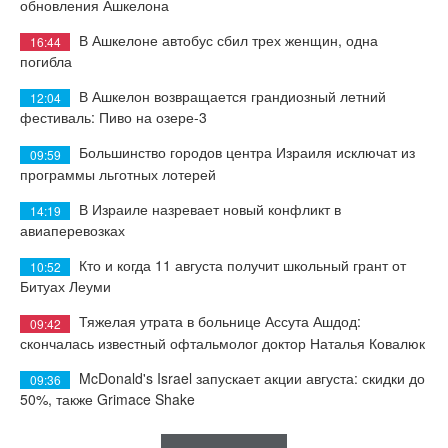
обновления Ашкелона
В Ашкелоне автобус сбил трех женщин, одна
16:44
погибла
В Ашкелон возвращается грандиозный летний
12:04
фестиваль: Пиво на озере-3
Большинство городов центра Израиля исключат из
09:59
программы льготных лотерей
В Израиле назревает новый конфликт в
14:19
авиаперевозках
Кто и когда 11 августа получит школьный грант от
10:52
Битуах Леуми
Тяжелая утрата в больнице Ассута Ашдод:
09:42
скончалась известный офтальмолог доктор Наталья Ковалюк
McDonald's Israel запускает акции августа: скидки до
09:36
50%, также Grimace Shake