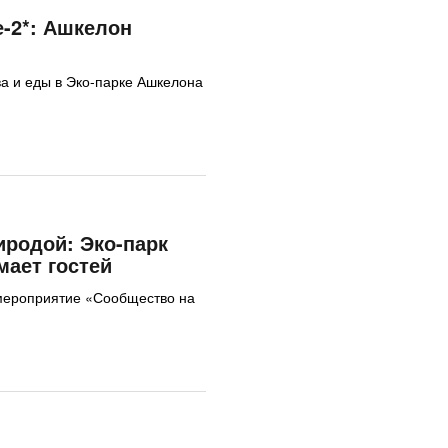
е-2*: Ашкелон
ва и еды в Эко-парке Ашкелона
иродой: Эко-парк
ает гостей
мероприятие «Сообщество на