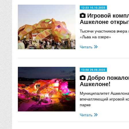
12:33 10.10.2025
Игровой компл
Ашкелоне откры
Тысячи участников вчера
«Льва на озере»
Читать
13:58 29.09.2025
Добро пожалов
Ашкелоне!
Муниципалитет Ашкелона
впечатляющий игровой к
парке
Читать