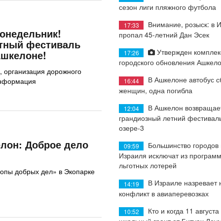
сезон лиги пляжного футбола
Внимание, розыск: в 
17:33
понедельник!
пропал 45-летний Дан Эсек
тный фестиваль
Утвержден комплек
Ашкелоне!
17:26
городского обновления Ашкел
, организация дорожного
В Ашкелоне автобус с
информация
16:44
женщин, одна погибла
В Ашкелон возвращае
12:04
грандиозный летний фестиваль
озере-3
лон: Доброе дело
Большинство городов
09:59
Израиля исключат из програм
льготных лотерей
опы добрых дел» в Экопарке
В Израиле назревает
14:19
конфликт в авиаперевозках
Кто и когда 11 августа
10:52
школьный грант от Битуах Леу