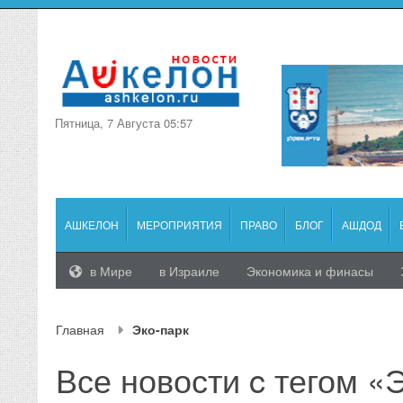
Пятница, 7 Августа 05:57
АШКЕЛОН
МЕРОПРИЯТИЯ
ПРАВО
БЛОГ
АШДОД
в Мире
в Израиле
Экономика и финасы
Главная
Эко-парк
Все новости c тегом «