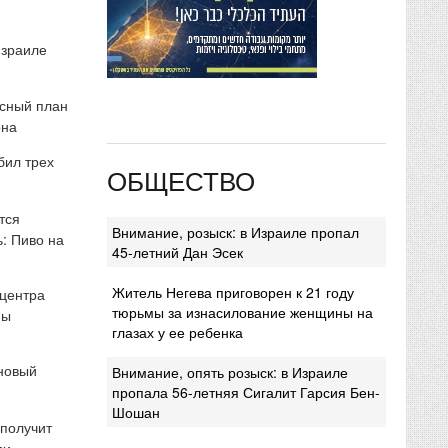
Израиле
сный план
она
бил трех
ОБЩЕСТВО
тся
Внимание, розыск: в Израиле пропал
: Пиво на
45-летний Дан Эсек
Житель Негева приговорен к 21 году
 центра
тюрьмы за изнасилование женщины на
мы
глазах у ее ребенка
 новый
Внимание, опять розыск: в Израиле
пропала 56-летняя Сигалит Гарсия Бен-
Шошан
 получит
ми