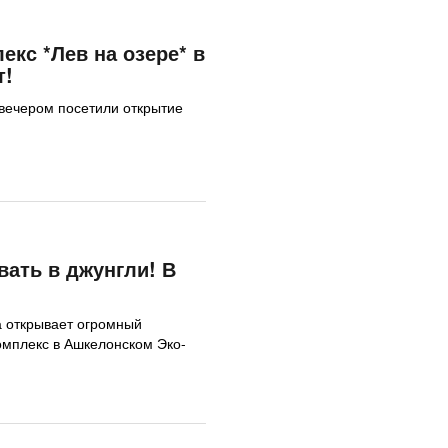
екс *Лев на озере* в
т!
 вечером посетили открытие
ать в джунгли! В
 открывает огромный
омплекс в Ашкелонском Эко-