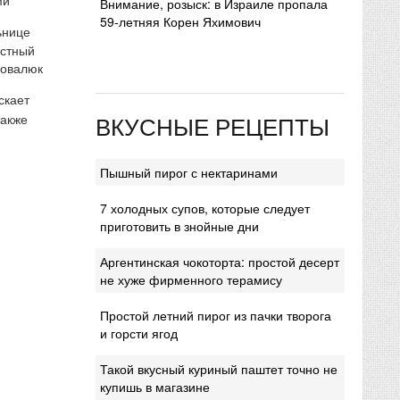
Внимание, розыск: в Израиле пропала
59-летняя Корен Яхимович
ьнице
естный
Ковалюк
скает
ВКУСНЫЕ РЕЦЕПТЫ
также
Пышный пирог с нектаринами
7 холодных супов, которые следует
приготовить в знойные дни
Аргентинская чокоторта: простой десерт
не хуже фирменного терамису
Простой летний пирог из пачки творога
и горсти ягод
Такой вкусный куриный паштет точно не
купишь в магазине