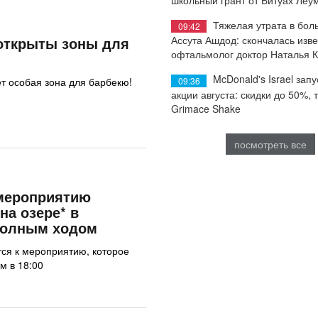
Тяжелая утрата в бол
09:42
открыты зоны для
Ассута Ашдод: скончалась изв
офтальмолог доктор Наталья 
McDonald's Israel запу
ет особая зона для барбекю!
09:36
акции августа: скидки до 50%, 
Grimace Shake
посмотреть все
 мероприятию
на озере* в
полным ходом
тся к мероприятию, которое
м в 18:00