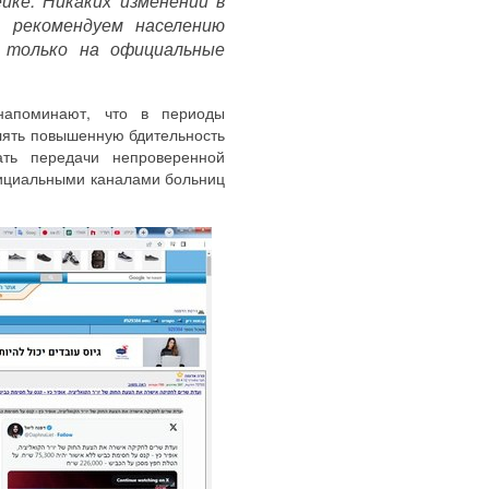
йке. Никаких изменений в
 рекомендуем населению
 только на официальные
напоминают, что в периоды
лять повышенную бдительность
ать передачи непроверенной
ициальными каналами больниц