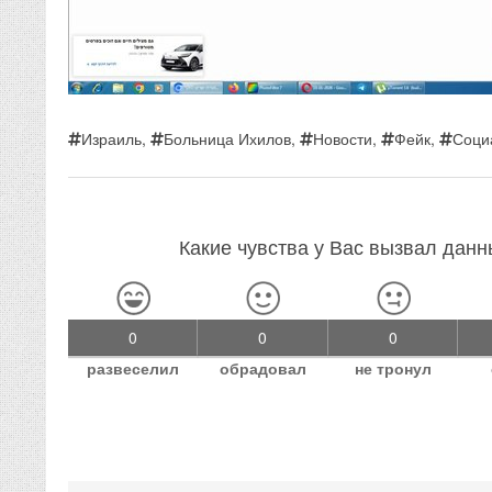
Израиль
,
Больница Ихилов
,
Новости
,
Фейк
,
Соци
Какие чувства у Вас вызвал дан
0
0
0
развеселил
обрадовал
не тронул