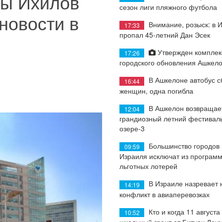
цы Ихилов
сезон лиги пляжного футбола
новости в
Внимание, розыск: в 
17:33
пропал 45-летний Дан Эсек
Утвержден комплек
17:26
городского обновления Ашкел
В Ашкелоне автобус с
16:44
женщин, одна погибла
В Ашкелон возвращае
12:04
грандиозный летний фестиваль
озере-3
Большинство городов
09:59
Израиля исключат из програм
льготных лотерей
В Израиле назревает
14:19
конфликт в авиаперевозках
Кто и когда 11 августа
10:52
школьный грант от Битуах Леу