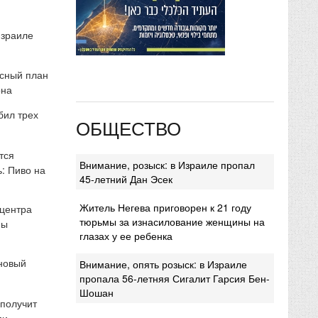
Израиле
сный план
она
бил трех
ОБЩЕСТВО
тся
Внимание, розыск: в Израиле пропал
: Пиво на
45-летний Дан Эсек
Житель Негева приговорен к 21 году
 центра
тюрьмы за изнасилование женщины на
мы
глазах у ее ребенка
 новый
Внимание, опять розыск: в Израиле
пропала 56-летняя Сигалит Гарсия Бен-
Шошан
 получит
ми