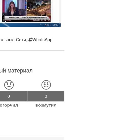
альные Сети
,
WhatsApp
ный материал
0
0
огорчил
возмутил