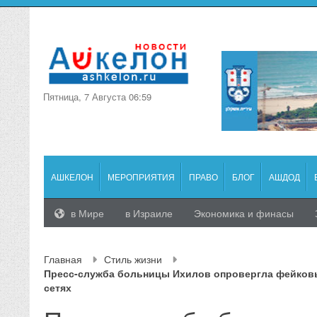
Пятница, 7 Августа 06:59
АШКЕЛОН
МЕРОПРИЯТИЯ
ПРАВО
БЛОГ
АШДОД
в Мире
в Израиле
Экономика и финасы
Главная
Стиль жизни
Пресс-служба больницы Ихилов опровергла фейков
сетях