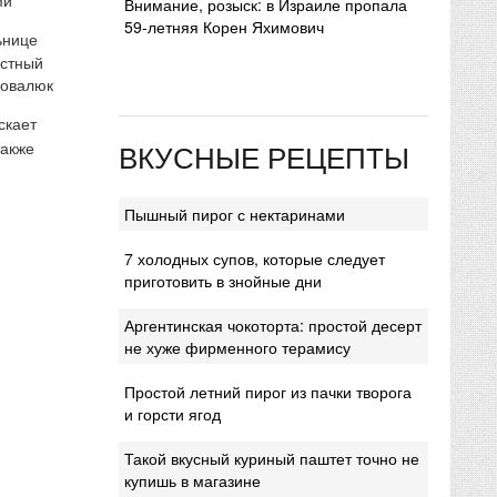
Внимание, розыск: в Израиле пропала
59-летняя Корен Яхимович
ьнице
естный
Ковалюк
скает
ВКУСНЫЕ РЕЦЕПТЫ
также
Пышный пирог с нектаринами
7 холодных супов, которые следует
приготовить в знойные дни
Аргентинская чокоторта: простой десерт
не хуже фирменного терамису
Простой летний пирог из пачки творога
и горсти ягод
Такой вкусный куриный паштет точно не
купишь в магазине