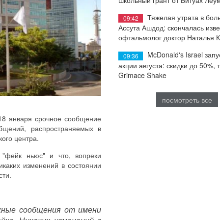
Тяжелая утрата в бол
09:42
Ассута Ашдод: скончалась изв
офтальмолог доктор Наталья 
McDonald's Israel запу
09:36
акции августа: скидки до 50%, 
Grimace Shake
посмотреть все
18 января срочное сообщение
бщений, распространяемых в
кого центра.
 "фейк ньюс" и что, вопреки
каких изменений в состоянии
сти.
жные сообщения от имени