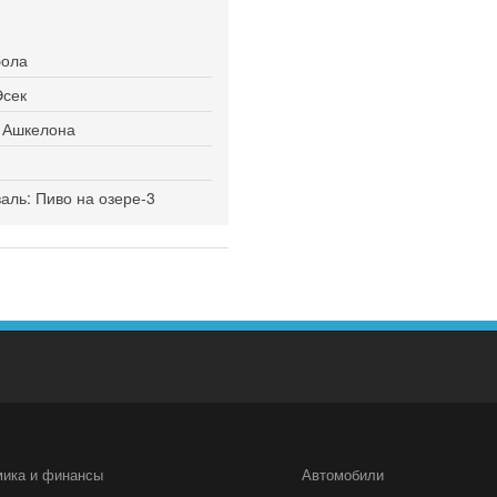
бола
Эсек
я Ашкелона
ль: Пиво на озере-3
мика и финансы
Автомобили