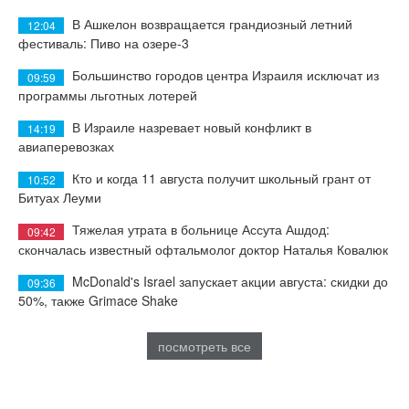
В Ашкелон возвращается грандиозный летний
12:04
фестиваль: Пиво на озере-3
Большинство городов центра Израиля исключат из
09:59
программы льготных лотерей
В Израиле назревает новый конфликт в
14:19
авиаперевозках
Кто и когда 11 августа получит школьный грант от
10:52
Битуах Леуми
Тяжелая утрата в больнице Ассута Ашдод:
09:42
скончалась известный офтальмолог доктор Наталья Ковалюк
McDonald's Israel запускает акции августа: скидки до
09:36
50%, также Grimace Shake
посмотреть все