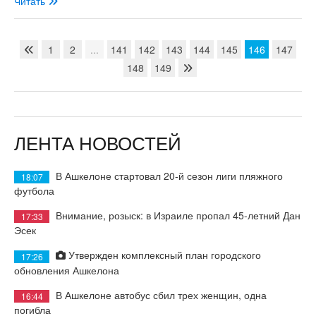
Читать
1
2
...
141
142
143
144
145
146
147
148
149
ЛЕНТА НОВОСТЕЙ
В Ашкелоне стартовал 20-й сезон лиги пляжного
18:07
футбола
Внимание, розыск: в Израиле пропал 45-летний Дан
17:33
Эсек
Утвержден комплексный план городского
17:26
обновления Ашкелона
В Ашкелоне автобус сбил трех женщин, одна
16:44
погибла