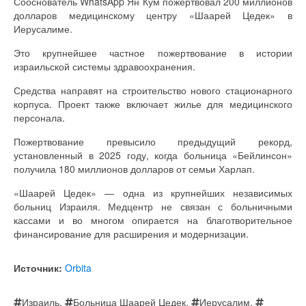
Сооснователь WhatsApp Ян Кум пожертвовал 200 миллионов
долларов медицинскому центру «Шаарей Цедек» в
Иерусалиме.
Это крупнейшее частное пожертвование в истории
израильской системы здравоохранения.
Средства направят на строительство нового стационарного
корпуса. Проект также включает жилье для медицинского
персонала.
Пожертвование превысило предыдущий рекорд,
установленный в 2025 году, когда больница «Бейлинсон»
получила 180 миллионов долларов от семьи Харлап.
«Шаарей Цедек» — одна из крупнейших независимых
больниц Израиля. Медцентр не связан с больничными
кассами и во многом опирается на благотворительное
финансирование для расширения и модернизации.
Источник:
Orbita
Израиль
,
Больница Шаарей Цедек
,
Иерусалим
,