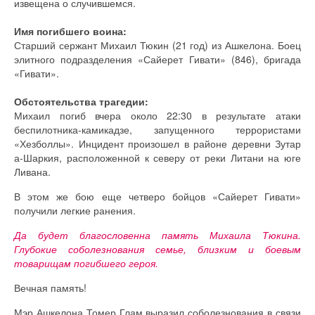
извещена о случившемся.
Имя погибшего воина:
Старший сержант Михаил Тюкин (21 год) из Ашкелона. Боец
элитного подразделения «Сайерет Гивати» (846), бригада
«Гивати».
Обстоятельства трагедии:
Михаил погиб вчера около 22:30 в результате атаки
беспилотника-камикадзе, запущенного террористами
«Хезболлы». Инцидент произошел в районе деревни Зутар
а-Шаркия, расположенной к северу от реки Литани на юге
Ливана.
​В этом же бою еще четверо бойцов «Сайерет Гивати»
получили легкие ранения.
Да будет благословенна память Михаила Тюкина.
Глубокие соболезнования семье, близким и боевым
товарищам погибшего героя.
Вечная память!
Мэр Ашкелона Томер Глам выразил соболезнования в связи