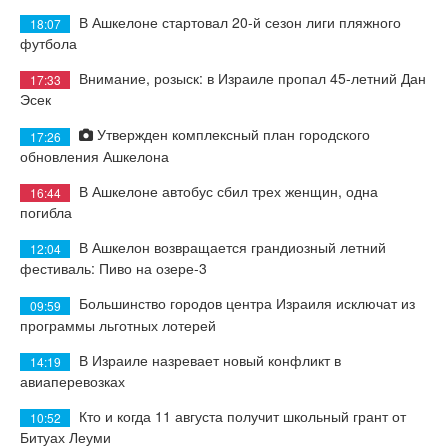
В Ашкелоне стартовал 20-й сезон лиги пляжного
18:07
футбола
Внимание, розыск: в Израиле пропал 45-летний Дан
17:33
Эсек
Утвержден комплексный план городского
17:26
обновления Ашкелона
В Ашкелоне автобус сбил трех женщин, одна
16:44
погибла
В Ашкелон возвращается грандиозный летний
12:04
фестиваль: Пиво на озере-3
Большинство городов центра Израиля исключат из
09:59
программы льготных лотерей
В Израиле назревает новый конфликт в
14:19
авиаперевозках
Кто и когда 11 августа получит школьный грант от
10:52
Битуах Леуми