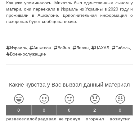
Как уже упоминалось, Михаэль был единственным сыном у
матери, они переехали в Израиль из Украины в 2020 году и
проживали в Ашкелоне. Дополнительная информация о
похоронах будет сообщена позже.
Израиль
,
Ашкелон
,
Война
,
Ливан
,
ЦАХАЛ
,
Гибель
,
Военнослужащие
Какие чувства у Вас вызвал данный материал
0
0
0
2
0
развеселил
обрадовал
не тронул
огорчил
возмутил