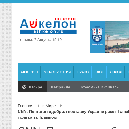
Пятница, 7 Августа 15:10
АШКЕЛОН
МЕРОПРИЯТИЯ
ПРАВО
БЛОГ
АШДОД
в Мире
в Израиле
Экономика и финасы
Главная
в Мире
CNN: Пентагон одобрил поставку Украине ракет Toma
только за Трампом