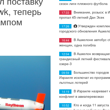
л поставку
сезон лиги пляжного футбола
wk, теперь
Внимание, розыск: в 
17:33
пропал 45-летний Дан Эсек
ампом
Утвержден комплек
17:26
городского обновления Ашкел
В Ашкелоне автобус с
16:44
женщин, одна погибла
В Ашкелон возвращае
12:04
грандиозный летний фестиваль
озере-3
Большинство городов
09:59
Израиля исключат из програм
льготных лотерей
В Израиле назревает
14:19
конфликт в авиаперевозках
Кто и когда 11 августа
10:52
школьный грант от Битуах Леу