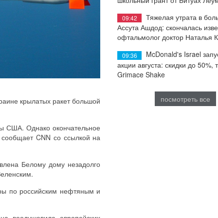
Тяжелая утрата в бол
09:42
Ассута Ашдод: скончалась изв
офтальмолог доктор Наталья 
McDonald's Israel запу
09:36
акции августа: скидки до 50%, 
Grimace Shake
посмотреть все
краине крылатых ракет большой
сы США. Однако окончательное
 сообщает CNN со ссылкой на
авлена Белому дому незадолго
Зеленским.
ары по российским нефтяным и
она воодушевила европейских