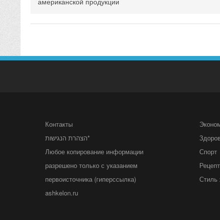
американской продукции
Контакты
Эконо
הצהרת הנגישות*
Здоро
Любое копирование информации
Спорт
разрешено только с указанием
Рецеп
первоисточника (гиперссылка)
Стиль 
ashkelon.ru