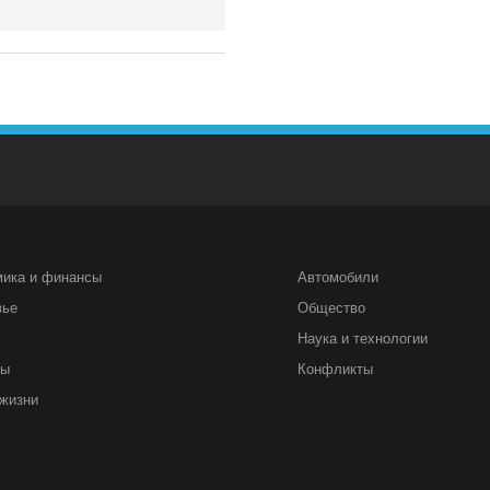
мика и финансы
Автомобили
вье
Общество
Наука и технологии
ты
Конфликты
жизни