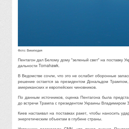
Фото: Википедия
Пентагон дал Белому дому "зеленый свет" на поставку У
дальности Tomahawk.
В Ведомстве сочли, что это не ослабит оборонные запа
решение остается за президентом Дональдом Трампом,
американских и европейских чиновников.
По данным источников, оценка Пентагона была предст
до встречи Трампа с президентом Украины Владимиром 
Киев настаивал на поставках ракет, чтобы наносить уд
энергетическим объектам в глубине страны.
Источники рассказали CNN, что такая оценка Пентаг