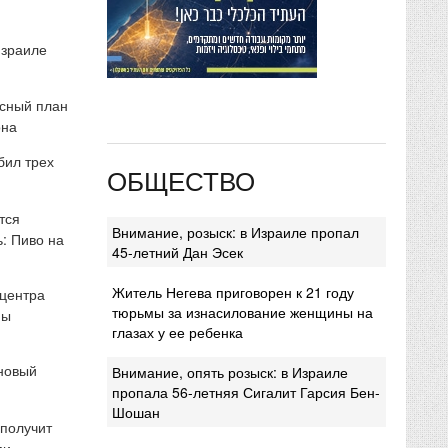
Израиле
сный план
она
бил трех
ОБЩЕСТВО
тся
Внимание, розыск: в Израиле пропал
: Пиво на
45-летний Дан Эсек
Житель Негева приговорен к 21 году
 центра
тюрьмы за изнасилование женщины на
мы
глазах у ее ребенка
 новый
Внимание, опять розыск: в Израиле
пропала 56-летняя Сигалит Гарсия Бен-
Шошан
 получит
ми