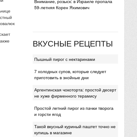
Внимание, розыск: в Израиле пропала
59-летняя Корен Яхимович
ьнице
естный
Ковалюк
скает
ВКУСНЫЕ РЕЦЕПТЫ
также
Пышный пирог с нектаринами
7 холодных супов, которые следует
приготовить в знойные дни
Аргентинская чокоторта: простой десерт
не хуже фирменного терамису
Простой летний пирог из пачки творога
и горсти ягод
Такой вкусный куриный паштет точно не
купишь в магазине