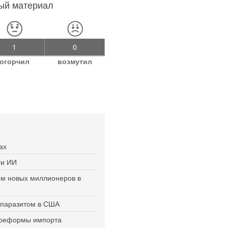
ный материал
1
0
огорчил
возмутил
ах
ти ИИ
ом новых миллионеров в
ь паразитом в США
й реформы импорта