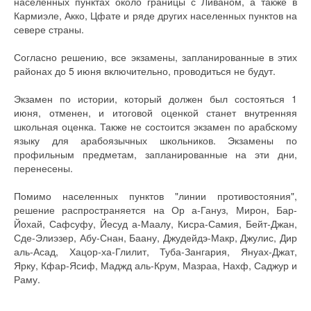
населенных пунктах около границы с Ливаном, а также в
Кармиэле, Акко, Цфате и ряде других населенных пунктов на
севере страны.
Согласно решению, все экзамены, запланированные в этих
районах до 5 июня включительно, проводиться не будут.
Экзамен по истории, который должен был состояться 1
июня, отменен, и итоговой оценкой станет внутренняя
школьная оценка. Также не состоится экзамен по арабскому
языку для арабоязычных школьников. Экзамены по
профильным предметам, запланированные на эти дни,
перенесены.
Помимо населенных пунктов "линии противостояния",
решение распространяется на Ор а-Гануз, Мирон, Бар-
Йохай, Сафсуфу, Йесуд а-Маалу, Кисра-Самия, Бейт-Джан,
Сде-Элиэзер, Абу-Снан, Баану, Джудейдэ-Макр, Джулис, Дир
аль-Асад, Хацор-ха-Глилит, Туба-Зангария, Януах-Джат,
Ярку, Кфар-Ясиф, Маджд аль-Крум, Мазраа, Нахф, Саджур и
Раму.