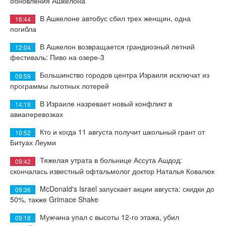
обновления Ашкелона
В Ашкелоне автобус сбил трех женщин, одна
16:44
погибла
В Ашкелон возвращается грандиозный летний
12:04
фестиваль: Пиво на озере-3
Большинство городов центра Израиля исключат из
09:59
программы льготных лотерей
В Израиле назревает новый конфликт в
14:19
авиаперевозках
Кто и когда 11 августа получит школьный грант от
10:52
Битуах Леуми
Тяжелая утрата в больнице Ассута Ашдод:
09:42
скончалась известный офтальмолог доктор Наталья Ковалюк
McDonald's Israel запускает акции августа: скидки до
09:36
50%, также Grimace Shake
Мужчина упал с высоты 12-го этажа, убил
09:18