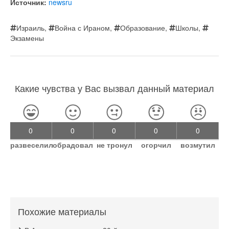
Источник:
newsru
Израиль
,
Война с Ираном
,
Образование
,
Школы
,
Экзамены
Какие чувства у Вас вызвал данный материал
0
0
0
0
0
развеселил
обрадовал
не тронул
огорчил
возмутил
Похожие материалы