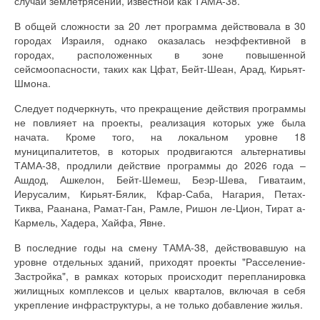
случай землетрясений, известной как ТАМА-38.
В общей сложности за 20 лет программа действовала в 30
городах Израиля, однако оказалась неэффективной в
городах, расположенных в зоне повышенной
сейсмоопасности, таких как Цфат, Бейт-Шеан, Арад, Кирьят-
Шмона.
Следует подчеркнуть, что прекращение действия программы
не повлияет на проекты, реализация которых уже была
начата. Кроме того, на локальном уровне 18
муниципалитетов, в которых продвигаются альтернативы
ТАМА-38, продлили действие программы до 2026 года –
Ашдод, Ашкелон, Бейт-Шемеш, Беэр-Шева, Гиватаим,
Иерусалим, Кирьят-Бялик, Кфар-Саба, Нагария, Петах-
Тиква, Раанана, Рамат-Ган, Рамле, Ришон ле-Цион, Тират а-
Кармель, Хадера, Хайфа, Явне.
В последние годы на смену ТАМА-38, действовавшую на
уровне отдельных зданий, приходят проекты "Расселение-
Застройка", в рамках которых происходит перепланировка
жилищных комплексов и целых кварталов, включая в себя
укрепление инфраструктуры, а не только добавление жилья.