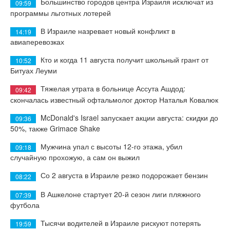
Большинство городов центра Израиля исключат из
09:59
программы льготных лотерей
В Израиле назревает новый конфликт в
14:19
авиаперевозках
Кто и когда 11 августа получит школьный грант от
10:52
Битуах Леуми
Тяжелая утрата в больнице Ассута Ашдод:
09:42
скончалась известный офтальмолог доктор Наталья Ковалюк
McDonald's Israel запускает акции августа: скидки до
09:36
50%, также Grimace Shake
Мужчина упал с высоты 12-го этажа, убил
09:18
случайную прохожую, а сам он выжил
Со 2 августа в Израиле резко подорожает бензин
08:22
В Ашкелоне стартует 20-й сезон лиги пляжного
07:39
футбола
Тысячи водителей в Израиле рискуют потерять
19:59