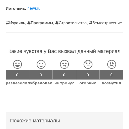
Источник:
newsru
Израиль
,
Программы
,
Строительство
,
Землетрясение
Какие чувства у Вас вызвал данный материал
0
0
0
0
0
развеселил
обрадовал
не тронул
огорчил
возмутил
Похожие материалы