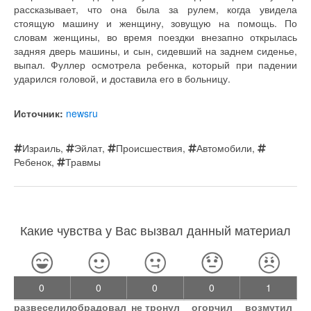
рассказывает, что она была за рулем, когда увидела
стоящую машину и женщину, зовущую на помощь. По
словам женщины, во время поездки внезапно открылась
задняя дверь машины, и сын, сидевший на заднем сиденье,
выпал. Фуллер осмотрела ребенка, который при падении
ударился головой, и доставила его в больницу.
Источник:
newsru
Израиль
,
Эйлат
,
Происшествия
,
Автомобили
,
Ребенок
,
Травмы
Какие чувства у Вас вызвал данный материал
0
0
0
0
1
развеселил
обрадовал
не тронул
огорчил
возмутил