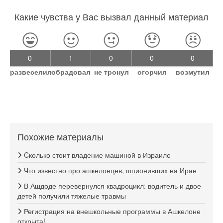
Какие чувства у Вас вызвал данный материал
0
1
0
0
0
развеселил
обрадовал
не тронул
огорчил
возмутил
Похожие материалы
Cколько стоит владение машиной в Израиле
Что известно про ашкелонцев, шпионивших на Иран
В Ашдоде перевернулся квадроцикл: водитель и двое
детей получили тяжелые травмы
Регистрация на внешкольные программы в Ашкелоне
открыта!