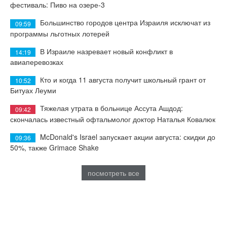
фестиваль: Пиво на озере-3
Большинство городов центра Израиля исключат из
09:59
программы льготных лотерей
В Израиле назревает новый конфликт в
14:19
авиаперевозках
Кто и когда 11 августа получит школьный грант от
10:52
Битуах Леуми
Тяжелая утрата в больнице Ассута Ашдод:
09:42
скончалась известный офтальмолог доктор Наталья Ковалюк
McDonald's Israel запускает акции августа: скидки до
09:36
50%, также Grimace Shake
посмотреть все