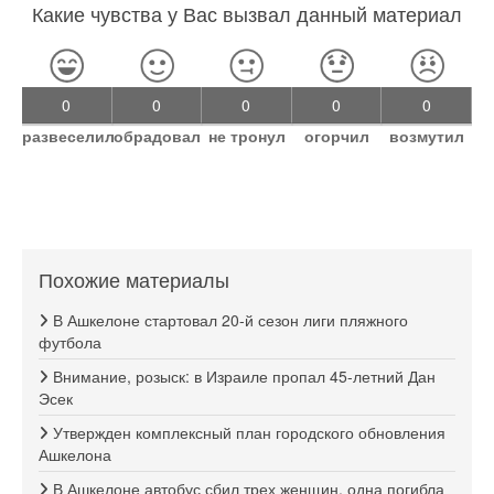
Какие чувства у Вас вызвал данный материал
0
0
0
0
0
развеселил
обрадовал
не тронул
огорчил
возмутил
Похожие материалы
В Ашкелоне стартовал 20-й сезон лиги пляжного
футбола
Внимание, розыск: в Израиле пропал 45-летний Дан
Эсек
Утвержден комплексный план городского обновления
Ашкелона
В Ашкелоне автобус сбил трех женщин, одна погибла