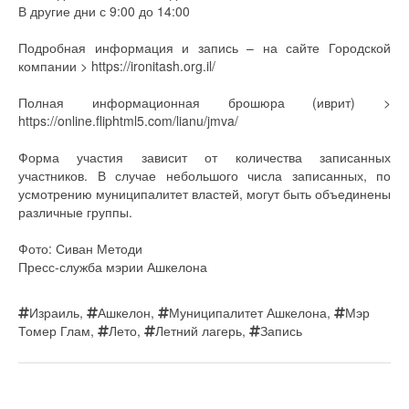
В другие дни с 9:00 до 14:00
Подробная информация и запись – на сайте Городской
компании > https://ironitash.org.il/
Полная информационная брошюра (иврит) >
https://online.fliphtml5.com/lianu/jmva/
Форма участия зависит от количества записанных
участников. В случае небольшого числа записанных, по
усмотрению муниципалитет властей, могут быть объединены
различные группы.
Фото: Сиван Методи
Пресс-служба мэрии Ашкелона
Израиль
,
Ашкелон
,
Муниципалитет Ашкелона
,
Мэр
Томер Глам
,
Лето
,
Летний лагерь
,
Запись